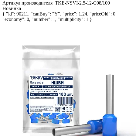
Артикул производителя
TKE-NSVI-2.5-12-C08/100
Новинка
{ "id": 90211, "canBuy": "Y", "price": 1.24, "priceOld": 0,
"economy": 0, "number": 1, "multiplicity": 1 }