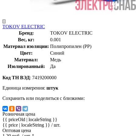
[]
TOKOV ELECTRIC
Бренд:
TOKOV ELECTRIC
Вес, кг:
0.001
Материал изоляции:
Полипропилен (PP)
Цвет:
Синий
Материал:
Медь
Изолированный:
Да
Код ТН ВЭД
: 7419200000
Единица измерения:
штук
Сохранить или поделиться с близкими:
Розничная цена
{{ priceOld | localeString }}
{{ price | localeString }}
/ шт.
Оптовая цена
1.20 руб. / шт.
!