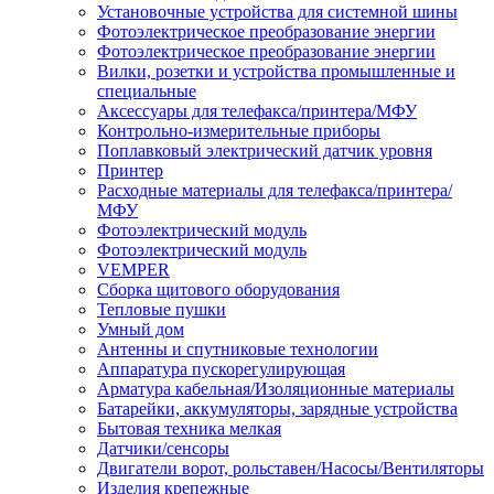
Установочные устройства для системной шины
Фотоэлектрическое преобразование энергии
Фотоэлектрическое преобразование энергии
Вилки, розетки и устройства промышленные и
специальные
Аксессуары для телефакса/принтера/МФУ
Контрольно-измерительные приборы
Поплавковый электрический датчик уровня
Принтер
Расходные материалы для телефакса/принтера/
МФУ
Фотоэлектрический модуль
Фотоэлектрический модуль
VEMPER
Сборка щитового оборудования
Тепловые пушки
Умный дом
Антенны и спутниковые технологии
Аппаратура пускорегулирующая
Арматура кабельная/Изоляционные материалы
Батарейки, аккумуляторы, зарядные устройства
Бытовая техника мелкая
Датчики/сенсоры
Двигатели ворот, рольставен/Насосы/Вентиляторы
Изделия крепежные