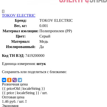
[]
TOKOV ELECTRIC
Бренд:
TOKOV ELECTRIC
Вес, кг:
0.001
Материал изоляции:
Полипропилен (PP)
Цвет:
Серый
Материал:
Медь
Изолированный:
Да
Код ТН ВЭД
: 7419200000
Единица измерения:
штук
Сохранить или поделиться с близкими:
Розничная цена
{{ priceOld | localeString }}
{{ price | localeString }}
/ шт.
Оптовая цена
1.46 руб. / шт.
!
Экономия