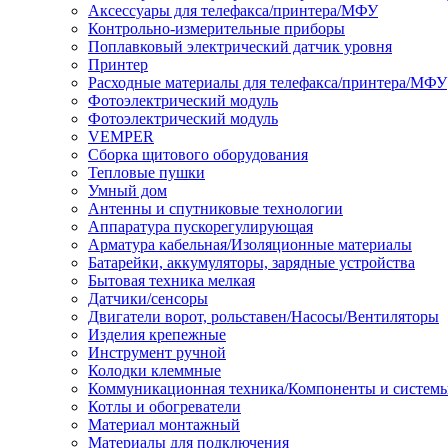
Аксессуары для телефакса/принтера/МФУ
Контрольно-измерительные приборы
Поплавковый электрический датчик уровня
Принтер
Расходные материалы для телефакса/принтера/МФУ
Фотоэлектрический модуль
Фотоэлектрический модуль
VEMPER
Сборка щитового оборудования
Тепловые пушки
Умный дом
Антенны и спутниковые технологии
Аппаратура пускорегулирующая
Арматура кабельная/Изоляционные материалы
Батарейки, аккумуляторы, зарядные устройства
Бытовая техника мелкая
Датчики/сенсоры
Двигатели ворот, рольставен/Насосы/Вентиляторы
Изделия крепежные
Инструмент ручной
Колодки клеммные
Коммуникационная техника/Компоненты и систем
Котлы и обогреватели
Материал монтажный
Материалы для подключения