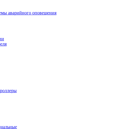
темы аварийного оповещения
ии
еля
троллеры
циальные