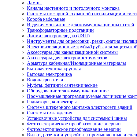
Лампы
Каналы настенного и потолочного монтажа
Системы пожарной, охранной сигнализации и сис
Короба кабельные
Изделия монтажные для коммуникационных сетей
Трансформаторные подстанции
Линии электропередач (ЛЭП)
Инструменты для опрессовки, резки, снятия изоляц
Электроизоляционные трубы/Трубы для защиты каб
Аксессуары для канализационной системы
Аксессуары для электроинструментов
Арматура кабельная/Изоляционные материалы
Бытовая техника крупная
Бытовая электроника
Водонагреватели
Муфты, фитинги сантехнические
Оборудование телекоммуникационное
Промышленные программируемые логические кон
Радиаторы, конвекторы
Система штекерного монтажа электросети зданий
Системы охлаждения
Установочные устройства для системной шины
Фотоэлектрическое преобразование энергии
Фотоэлектрическое преобразование энергии
Вилки, розетки и устройства промышленные и спе