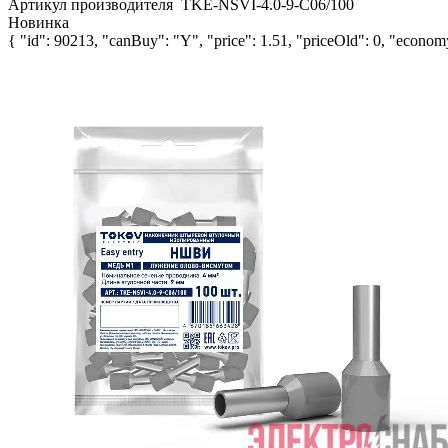
Артикул производителя
TKE-NSVI-4.0-9-C06/100
Новинка
{ "id": 90213, "canBuy": "Y", "price": 1.51, "priceOld": 0, "economy