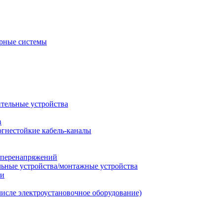
рные системы
ительные устройства
в
огнестойкие кабель-каналы
т перенапряжений
льные устройства/монтажные устройства
ии
числе электроустановочное оборудование)