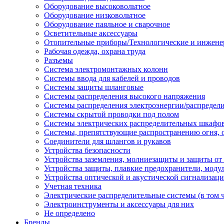
Оборудование высоковольтное
Оборудование низковольтное
Оборудование паяльное и сварочное
Осветительные аксессуары
Отопительные приборы/Технологические и инжене
Рабочая одежда, охрана труда
Разъемы
Система электромонтажных колонн
Системы ввода для кабелей и проводов
Системы защиты шланговые
Системы распределения высокого напряжения
Системы распределения электроэнергии/распредел
Системы скрытой проводки под полом
Системы электрических распределительных шкафо
Системы, препятствующие распространению огня, 
Соединители для шлангов и рукавов
Устройства безопасности
Устройства заземления, молниезащиты и защиты о
Устройства защиты, плавкие предохранители, моду
Устройства оптической и акустической сигнализац
Учетная техника
Электрические распределительные системы (в том 
Электроинструменты и аксессуары для них
Не определено
Бренды