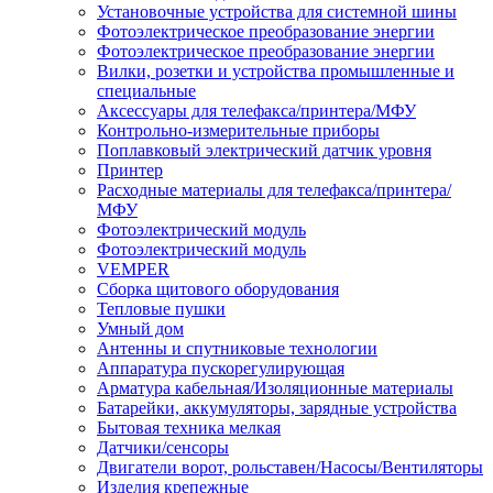
Установочные устройства для системной шины
Фотоэлектрическое преобразование энергии
Фотоэлектрическое преобразование энергии
Вилки, розетки и устройства промышленные и
специальные
Аксессуары для телефакса/принтера/МФУ
Контрольно-измерительные приборы
Поплавковый электрический датчик уровня
Принтер
Расходные материалы для телефакса/принтера/
МФУ
Фотоэлектрический модуль
Фотоэлектрический модуль
VEMPER
Сборка щитового оборудования
Тепловые пушки
Умный дом
Антенны и спутниковые технологии
Аппаратура пускорегулирующая
Арматура кабельная/Изоляционные материалы
Батарейки, аккумуляторы, зарядные устройства
Бытовая техника мелкая
Датчики/сенсоры
Двигатели ворот, рольставен/Насосы/Вентиляторы
Изделия крепежные