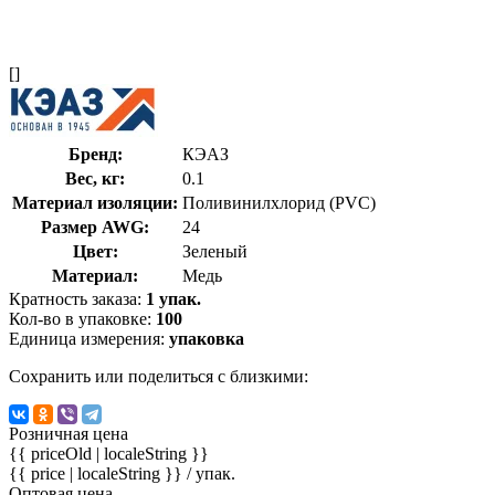
[]
Бренд:
КЭАЗ
Вес, кг:
0.1
Материал изоляции:
Поливинилхлорид (PVC)
Размер AWG:
24
Цвет:
Зеленый
Материал:
Медь
Кратность заказа:
1 упак.
Кол-во в упаковке:
100
Единица измерения:
упаковка
Сохранить или поделиться с близкими:
Розничная цена
{{ priceOld | localeString }}
{{ price | localeString }}
/ упак.
Оптовая цена