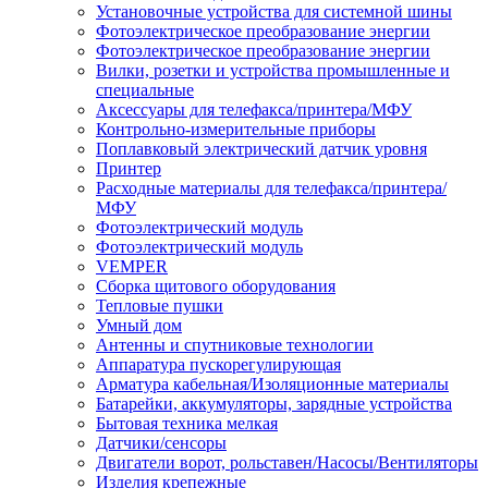
Установочные устройства для системной шины
Фотоэлектрическое преобразование энергии
Фотоэлектрическое преобразование энергии
Вилки, розетки и устройства промышленные и
специальные
Аксессуары для телефакса/принтера/МФУ
Контрольно-измерительные приборы
Поплавковый электрический датчик уровня
Принтер
Расходные материалы для телефакса/принтера/
МФУ
Фотоэлектрический модуль
Фотоэлектрический модуль
VEMPER
Сборка щитового оборудования
Тепловые пушки
Умный дом
Антенны и спутниковые технологии
Аппаратура пускорегулирующая
Арматура кабельная/Изоляционные материалы
Батарейки, аккумуляторы, зарядные устройства
Бытовая техника мелкая
Датчики/сенсоры
Двигатели ворот, рольставен/Насосы/Вентиляторы
Изделия крепежные