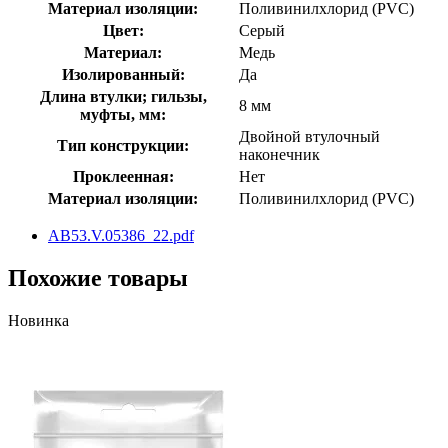
Материал изоляции:
Поливинилхлорид (PVC)
Цвет:
Серый
Материал:
Медь
Изолированный:
Да
Длина втулки; гильзы,
8 мм
муфты, мм:
Двойной втулочный
Тип конструкции:
наконечник
Проклеенная:
Нет
Материал изоляции:
Поливинилхлорид (PVC)
AB53.V.05386_22.pdf
Похожие товары
Новинка