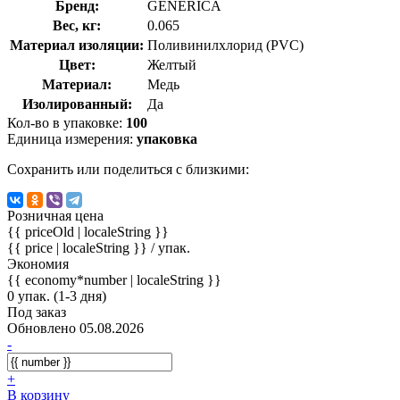
Бренд:
GENERICA
Вес, кг:
0.065
Материал изоляции:
Поливинилхлорид (PVC)
Цвет:
Желтый
Материал:
Медь
Изолированный:
Да
Кол-во в упаковке:
100
Единица измерения:
упаковка
Сохранить или поделиться с близкими:
Розничная цена
{{ priceOld | localeString }}
{{ price | localeString }}
/ упак.
Экономия
{{ economy*number | localeString }}
0 упак. (1-3 дня)
Под заказ
Обновлено 05.08.2026
-
+
В корзину