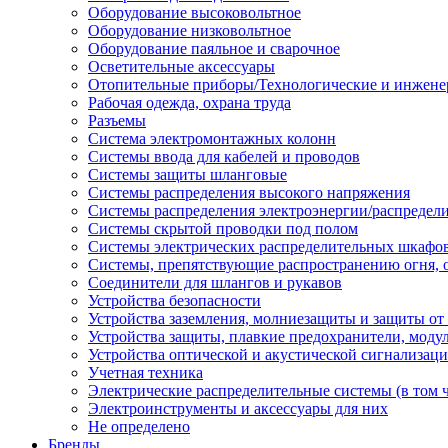
Оборудование высоковольтное
Оборудование низковольтное
Оборудование паяльное и сварочное
Осветительные аксессуары
Отопительные приборы/Технологические и инжене
Рабочая одежда, охрана труда
Разъемы
Система электромонтажных колонн
Системы ввода для кабелей и проводов
Системы защиты шланговые
Системы распределения высокого напряжения
Системы распределения электроэнергии/распредел
Системы скрытой проводки под полом
Системы электрических распределительных шкафо
Системы, препятствующие распространению огня, 
Соединители для шлангов и рукавов
Устройства безопасности
Устройства заземления, молниезащиты и защиты о
Устройства защиты, плавкие предохранители, моду
Устройства оптической и акустической сигнализац
Учетная техника
Электрические распределительные системы (в том 
Электроинструменты и аксессуары для них
Не определено
Бренды