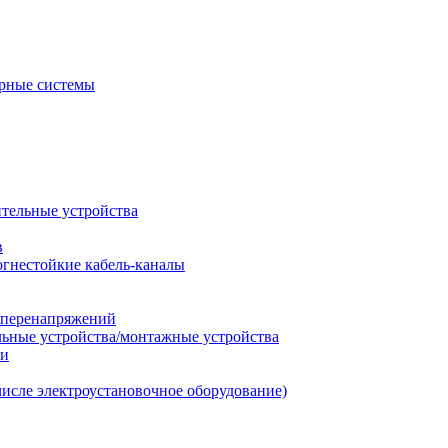
рные системы
ительные устройства
в
огнестойкие кабель-каналы
т перенапряжений
льные устройства/монтажные устройства
ии
числе электроустановочное оборудование)