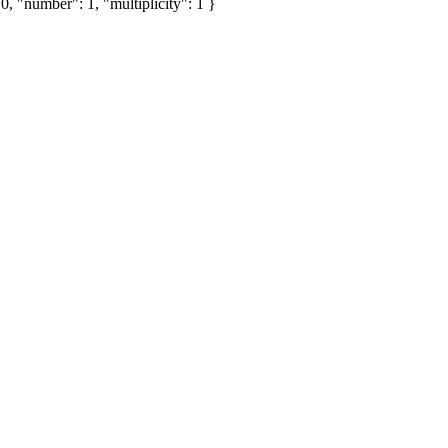
, "number": 1, "multiplicity": 1 }