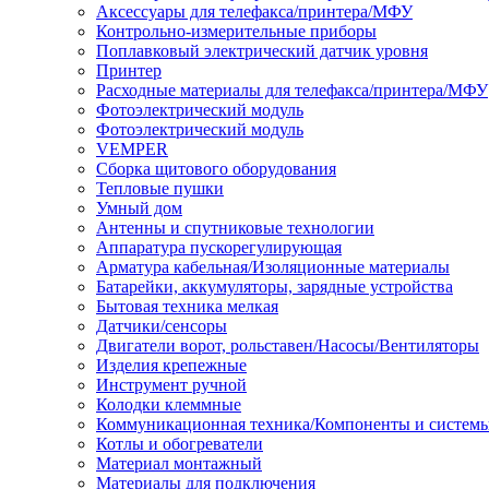
Аксессуары для телефакса/принтера/МФУ
Контрольно-измерительные приборы
Поплавковый электрический датчик уровня
Принтер
Расходные материалы для телефакса/принтера/МФУ
Фотоэлектрический модуль
Фотоэлектрический модуль
VEMPER
Сборка щитового оборудования
Тепловые пушки
Умный дом
Антенны и спутниковые технологии
Аппаратура пускорегулирующая
Арматура кабельная/Изоляционные материалы
Батарейки, аккумуляторы, зарядные устройства
Бытовая техника мелкая
Датчики/сенсоры
Двигатели ворот, рольставен/Насосы/Вентиляторы
Изделия крепежные
Инструмент ручной
Колодки клеммные
Коммуникационная техника/Компоненты и систем
Котлы и обогреватели
Материал монтажный
Материалы для подключения