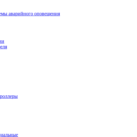
темы аварийного оповещения
ии
еля
троллеры
циальные