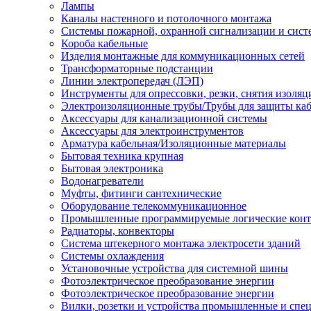
Лампы
Каналы настенного и потолочного монтажа
Системы пожарной, охранной сигнализации и сис
Короба кабельные
Изделия монтажные для коммуникационных сетей
Трансформаторные подстанции
Линии электропередач (ЛЭП)
Инструменты для опрессовки, резки, снятия изоляц
Электроизоляционные трубы/Трубы для защиты каб
Аксессуары для канализационной системы
Аксессуары для электроинструментов
Арматура кабельная/Изоляционные материалы
Бытовая техника крупная
Бытовая электроника
Водонагреватели
Муфты, фитинги сантехнические
Оборудование телекоммуникационное
Промышленные программируемые логические кон
Радиаторы, конвекторы
Система штекерного монтажа электросети зданий
Системы охлаждения
Установочные устройства для системной шины
Фотоэлектрическое преобразование энергии
Фотоэлектрическое преобразование энергии
Вилки, розетки и устройства промышленные и спе