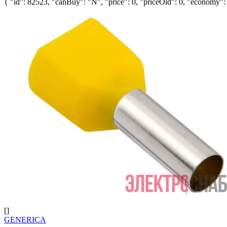
{ "id": 82523, "canBuy": "N", "price": 0, "priceOld": 0, "economy": 0
[]
GENERICA