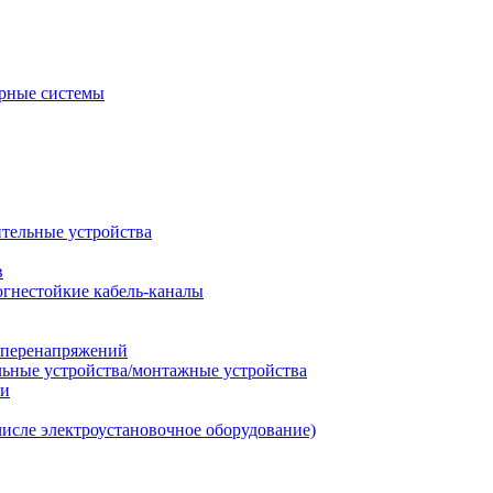
рные системы
ительные устройства
в
огнестойкие кабель-каналы
т перенапряжений
льные устройства/монтажные устройства
ии
числе электроустановочное оборудование)