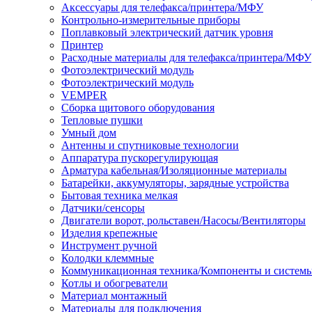
Аксессуары для телефакса/принтера/МФУ
Контрольно-измерительные приборы
Поплавковый электрический датчик уровня
Принтер
Расходные материалы для телефакса/принтера/МФУ
Фотоэлектрический модуль
Фотоэлектрический модуль
VEMPER
Сборка щитового оборудования
Тепловые пушки
Умный дом
Антенны и спутниковые технологии
Аппаратура пускорегулирующая
Арматура кабельная/Изоляционные материалы
Батарейки, аккумуляторы, зарядные устройства
Бытовая техника мелкая
Датчики/сенсоры
Двигатели ворот, рольставен/Насосы/Вентиляторы
Изделия крепежные
Инструмент ручной
Колодки клеммные
Коммуникационная техника/Компоненты и систем
Котлы и обогреватели
Материал монтажный
Материалы для подключения