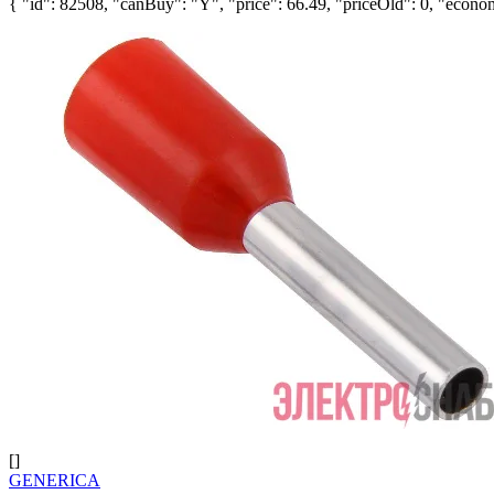
{ "id": 82508, "canBuy": "Y", "price": 66.49, "priceOld": 0, "econom
[]
GENERICA