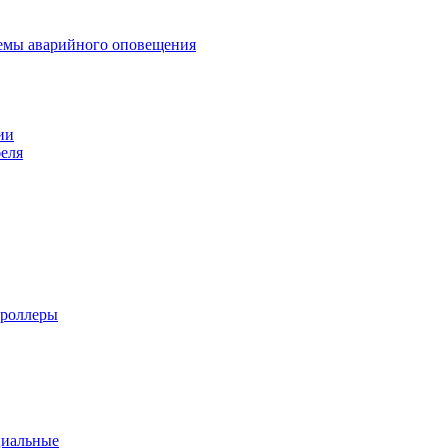
темы аварийного оповещения
ии
еля
троллеры
циальные