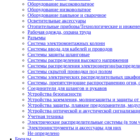
Оборудование высоковольтное
Оборудование низковольтное
Оборудование паяльное и сварочное
Осветительные аксессуары
Отопительные приборы/Технологические и инжене
Рабочая одежда, охрана труда
Разъемы
Система электромонтажных колонн
Системы ввода для кабелей и проводов
Системы защиты шланговые
Системы распределения высокого напряжения
Системы распределения электроэнергии/распредел
Системы скрытой проводки под полом
Системы электрических распределительных шкафо
Системы, препятствующие распространению огня, 
Соединители для шлангов и рукавов
Устройства безопасности
Устройства заземления, молниезащиты и защиты о
Устройства защиты, плавкие предохранители, моду
Устройства оптической и акустической сигнализац
Учетная техника
Электрические распределительные системы (в том 
Электроинструменты и аксессуары для них
Не определено
Бренды