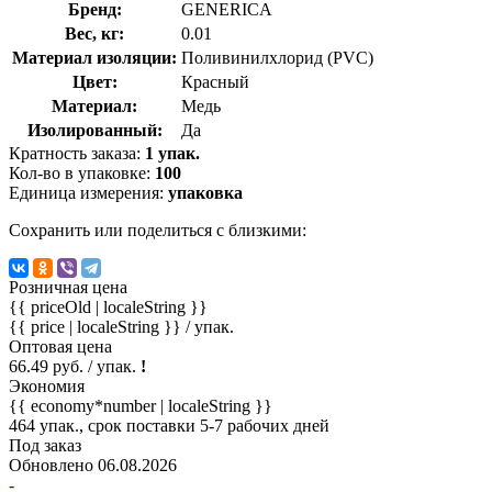
Бренд:
GENERICA
Вес, кг:
0.01
Материал изоляции:
Поливинилхлорид (PVC)
Цвет:
Красный
Материал:
Медь
Изолированный:
Да
Кратность заказа:
1 упак.
Кол-во в упаковке:
100
Единица измерения:
упаковка
Сохранить или поделиться с близкими:
Розничная цена
{{ priceOld | localeString }}
{{ price | localeString }}
/ упак.
Оптовая цена
66.49 руб. / упак.
!
Экономия
{{ economy*number | localeString }}
464 упак., срок поставки 5-7 рабочих дней
Под заказ
Обновлено 06.08.2026
-