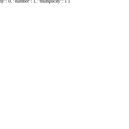
y": 0, "number": 1, "multiplicity": 1 }