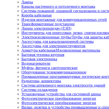
Лампы
Каналы настенного и потолочного монтажа
Системы пожарной, охранной сигнализации и сис
Короба кабельные
Изделия монтажные для коммуникационных сетей
Трансформаторные подстанции
Линии электропередач (ЛЭП)
Инструменты для опрессовки, резки, снятия изоляц
Электроизоляционные трубы/Трубы для защиты каб
Аксессуары для канализационной системы
Аксессуары для электроинструментов
Арматура кабельная/Изоляционные материалы
Бытовая техника крупная
Бытовая электроника
Водонагреватели
Муфты, фитинги сантехнические
Оборудование телекоммуникационное
Промышленные программируемые логические кон
Радиаторы, конвекторы
Система штекерного монтажа электросети зданий
Системы охлаждения
Установочные устройства для системной шины
Фотоэлектрическое преобразование энергии
Фотоэлектрическое преобразование энергии
Вилки, розетки и устройства промышленные и спе