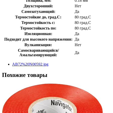
Толщина, мм:
0.18 мм
Двухсторонний:
Нет
Самозатухающий:
Да
Термостойкие до, град.C:
80 град.C
Термостойкость с:
80 град.C
Термостойкость по:
80 град.C
Изоляционная:
Да
Подходит для высокого напряжения:
Да
Вулканизация:
Нет
Самосваривающийся/
Да
Амальгамирующий:
AB72%20N00592.jpg
Похожие товары