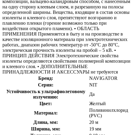
композиции, вальцево-каландровым способом, с нанесенным
на одну сторону клеевым слоем, и разрезанную на полосы
определенной ширины. Вещества, входящие в состав основы
изоленты и клеевого слоя, препятствуют возгоранию и
плавлению пленки (горение возможно только при
воздействии открытого пламени). • ОБЛАСТЬ
ПРИМЕНЕНИЯ Применяется в быту и на производстве в
качестве изоляционного материала при электротехнических
работах, диапазон рабочих температур от -50°С до 80°С,
электрическая прочность изоленты на пробой – 5 кВ. •
ПРИНЦИП ДЕЙСТВИЯ Электротехнические свойства
изоленты определяются свойствами полимерной композиции
и клеевого слоя. • ДОПОЛНИТЕЛЬНЫЕ
ПРИНАДЛЕЖНОСТИ И АКСЕССУАРЫ не требуются
Бренд:
NAVIGATOR
Серия:
NIT
Устойчивость к ультрафиолетовому
Да
излучению:
Цвет:
Желтый
Поливинилхлорид
Материал:
(PVC)
Длина, мм:
20 м
Ширина, мм:
19 мм