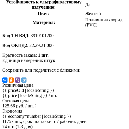
Устойчивость к ультрафиолетовому
Да
излучению:
Цвет:
Желтый
Поливинилхлорид
Материал:
(PVC)
Код ТН ВЭД
: 3919101200
Код ОКПД2
: 22.29.21.000
Кратность заказа:
1 шт.
Единица измерения:
штук
Сохранить или поделиться с близкими:
Розничная цена
{{ priceOld | localeString }}
{{ price | localeString }}
/ шт.
Оптовая цена
125.66 руб. / шт.
!
Экономия
{{ economy*number | localeString }}
11757 шт., срок поставки 5-7 рабочих дней
74 шт. (1-3 дня)