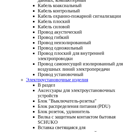
данных, компьютерный
Кабель коаксиальный
Кабель контрольный
Кабель охранно-пожарной сигнализации
Кабель плоский
Кабель силовой
Провод акустический
Провод гибкий
Провод неизолированный
Провод одножильный
Провод плоский для внутренней
электропроводки
Провод самонесущий изолированный для
воздушных линий электропередачи
Провод установочный
Электроустановочные изделия
В раздел
Аксессуары для электроустановочных
устройств
Блок "Выключатель-розетка"
Блок распределения питания (PDU)
Блок розеток, удлинитель
Вилка с защитным контактом бытовая
SCHUKO
Вставка светящаяся для