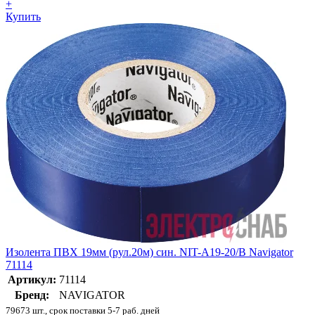
+
Купить
Изолента ПВХ 19мм (рул.20м) син. NIT-A19-20/B Navigator
71114
Артикул:
71114
Бренд:
NAVIGATOR
79673 шт., срок поставки 5-7 раб. дней