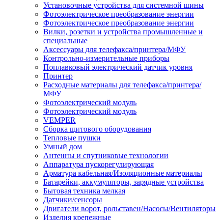
Установочные устройства для системной шины
Фотоэлектрическое преобразование энергии
Фотоэлектрическое преобразование энергии
Вилки, розетки и устройства промышленные и
специальные
Аксессуары для телефакса/принтера/МФУ
Контрольно-измерительные приборы
Поплавковый электрический датчик уровня
Принтер
Расходные материалы для телефакса/принтера/
МФУ
Фотоэлектрический модуль
Фотоэлектрический модуль
VEMPER
Сборка щитового оборудования
Тепловые пушки
Умный дом
Антенны и спутниковые технологии
Аппаратура пускорегулирующая
Арматура кабельная/Изоляционные материалы
Батарейки, аккумуляторы, зарядные устройства
Бытовая техника мелкая
Датчики/сенсоры
Двигатели ворот, рольставен/Насосы/Вентиляторы
Изделия крепежные