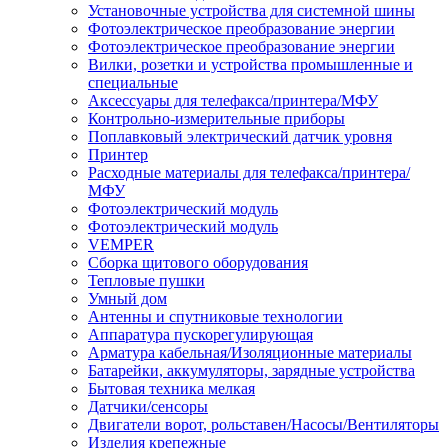
Установочные устройства для системной шины
Фотоэлектрическое преобразование энергии
Фотоэлектрическое преобразование энергии
Вилки, розетки и устройства промышленные и
специальные
Аксессуары для телефакса/принтера/МФУ
Контрольно-измерительные приборы
Поплавковый электрический датчик уровня
Принтер
Расходные материалы для телефакса/принтера/
МФУ
Фотоэлектрический модуль
Фотоэлектрический модуль
VEMPER
Сборка щитового оборудования
Тепловые пушки
Умный дом
Антенны и спутниковые технологии
Аппаратура пускорегулирующая
Арматура кабельная/Изоляционные материалы
Батарейки, аккумуляторы, зарядные устройства
Бытовая техника мелкая
Датчики/сенсоры
Двигатели ворот, рольставен/Насосы/Вентиляторы
Изделия крепежные