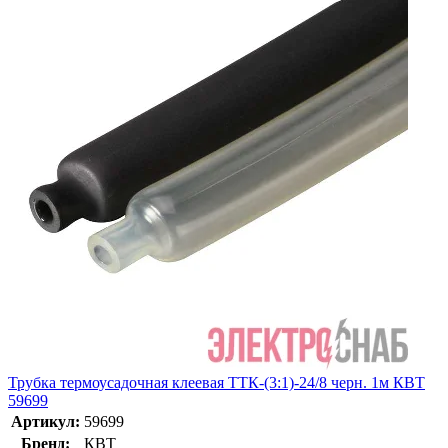
Трубка термоусадочная клеевая ТТК-(3:1)-24/8 черн. 1м КВТ
59699
Артикул:
59699
Бренд:
КВТ