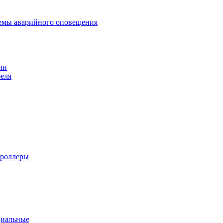
темы аварийного оповещения
ии
еля
троллеры
циальные