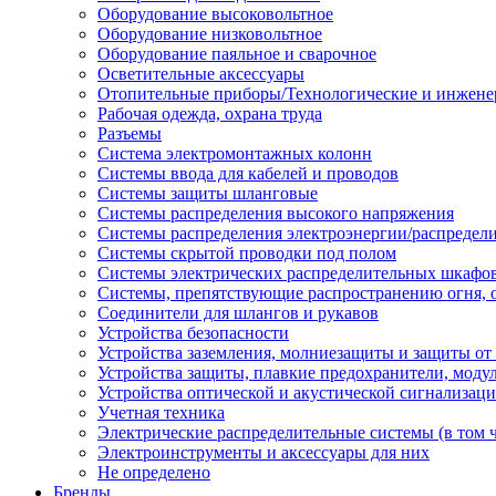
Оборудование высоковольтное
Оборудование низковольтное
Оборудование паяльное и сварочное
Осветительные аксессуары
Отопительные приборы/Технологические и инжене
Рабочая одежда, охрана труда
Разъемы
Система электромонтажных колонн
Системы ввода для кабелей и проводов
Системы защиты шланговые
Системы распределения высокого напряжения
Системы распределения электроэнергии/распредел
Системы скрытой проводки под полом
Системы электрических распределительных шкафо
Системы, препятствующие распространению огня, 
Соединители для шлангов и рукавов
Устройства безопасности
Устройства заземления, молниезащиты и защиты о
Устройства защиты, плавкие предохранители, моду
Устройства оптической и акустической сигнализац
Учетная техника
Электрические распределительные системы (в том 
Электроинструменты и аксессуары для них
Не определено
Бренды