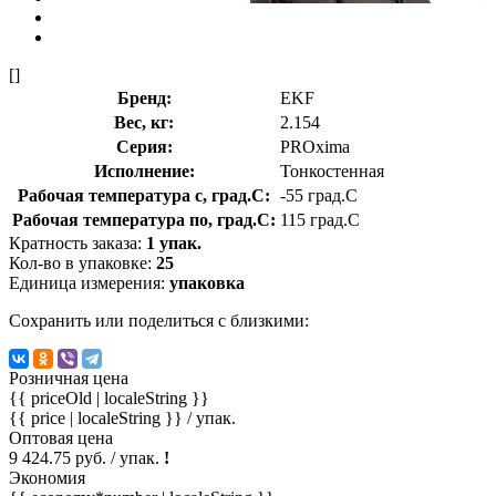
[]
Бренд:
EKF
Вес, кг:
2.154
Серия:
PROxima
Исполнение:
Тонкостенная
Рабочая температура с, град.C:
-55 град.C
Рабочая температура по, град.C:
115 град.C
Кратность заказа:
1 упак.
Кол-во в упаковке:
25
Единица измерения:
упаковка
Сохранить или поделиться с близкими:
Розничная цена
{{ priceOld | localeString }}
{{ price | localeString }}
/ упак.
Оптовая цена
9 424.75 руб. / упак.
!
Экономия