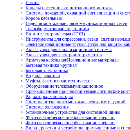
Лампы
Каналы настенного и потолочного монтажа
Системы пожарной, охранной сигнализации и сис
Короба кабельные
Изделия монтажные для коммуникационных сетей
Трансформаторные подстанции
Линии электропередач (ЛЭП)
Инструменты для опрессовки, резки, снятия изоляц
Электроизоляционные трубы/Трубы для защиты каб
Аксессуары для канализационной системы
Аксессуары для электроинструментов
Арматура кабельная/Изоляционные материалы
Бытовая техника крупная
Бытовая электроника
Водонагреватели
Муфты, фитинги сантехнические
Оборудование телекоммуникационное
Промышленные программируемые логические кон
Радиаторы, конвекторы
Система штекерного монтажа электросети зданий
Системы охлаждения
Установочные устройства для системной шины
Фотоэлектрическое преобразование энергии
Фотоэлектрическое преобразование энергии
Вилки, розетки и устройства промышленные и спе