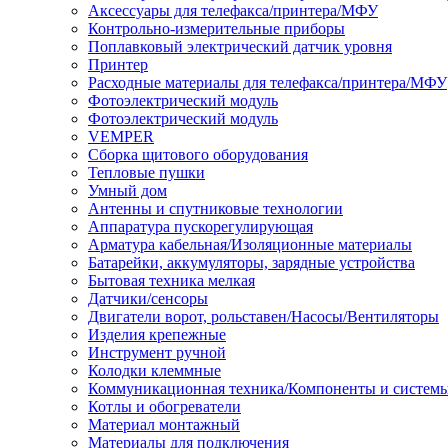
Аксессуары для телефакса/принтера/МФУ
Контрольно-измерительные приборы
Поплавковый электрический датчик уровня
Принтер
Расходные материалы для телефакса/принтера/МФУ
Фотоэлектрический модуль
Фотоэлектрический модуль
VEMPER
Сборка щитового оборудования
Тепловые пушки
Умный дом
Антенны и спутниковые технологии
Аппаратура пускорегулирующая
Арматура кабельная/Изоляционные материалы
Батарейки, аккумуляторы, зарядные устройства
Бытовая техника мелкая
Датчики/сенсоры
Двигатели ворот, рольставен/Насосы/Вентиляторы
Изделия крепежные
Инструмент ручной
Колодки клеммные
Коммуникационная техника/Компоненты и систем
Котлы и обогреватели
Материал монтажный
Материалы для подключения