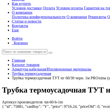
Как купить
Условия доставки
Оплата
Условия оплаты
Гарантия на то
О компании
Политика конфиденциальности
О компании
Реквизиты
О
Статьи и новости
Контакты
Еще
Войти
Корзина
Главная
Каталог товаров
Арматура кабельная/Изоляционные материалы
Трубка термоусадочная
Трубка термоусадочная ТУТ нг 60/30 черн. 1м PROxima (у
Трубка термоусадочная ТУТ нг
Артикул производителя
tut-60-b-1m
{ "id": 75881, "canBuy": "Y", "price": 9716.24, "priceOld": 0, "econ