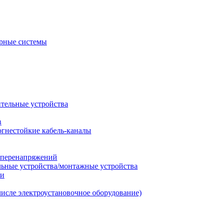
рные системы
ительные устройства
в
огнестойкие кабель-каналы
т перенапряжений
льные устройства/монтажные устройства
ии
числе электроустановочное оборудование)