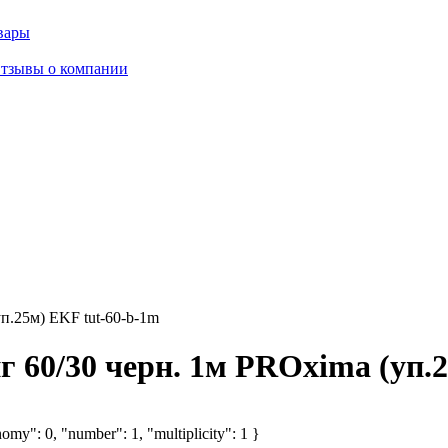
вары
тзывы о компании
п.25м) EKF tut-60-b-1m
 60/30 черн. 1м PROxima (уп.2
omy": 0, "number": 1, "multiplicity": 1 }