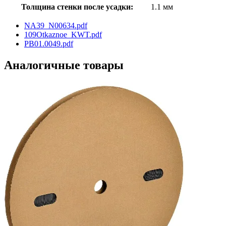
Толщина стенки после усадки:
1.1 мм
NA39_N00634.pdf
109Otkaznoe_KWT.pdf
PB01.0049.pdf
Аналогичные товары