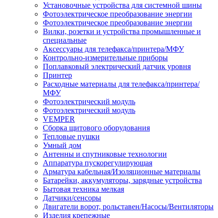
Установочные устройства для системной шины
Фотоэлектрическое преобразование энергии
Фотоэлектрическое преобразование энергии
Вилки, розетки и устройства промышленные и
специальные
Аксессуары для телефакса/принтера/МФУ
Контрольно-измерительные приборы
Поплавковый электрический датчик уровня
Принтер
Расходные материалы для телефакса/принтера/
МФУ
Фотоэлектрический модуль
Фотоэлектрический модуль
VEMPER
Сборка щитового оборудования
Тепловые пушки
Умный дом
Антенны и спутниковые технологии
Аппаратура пускорегулирующая
Арматура кабельная/Изоляционные материалы
Батарейки, аккумуляторы, зарядные устройства
Бытовая техника мелкая
Датчики/сенсоры
Двигатели ворот, рольставен/Насосы/Вентиляторы
Изделия крепежные