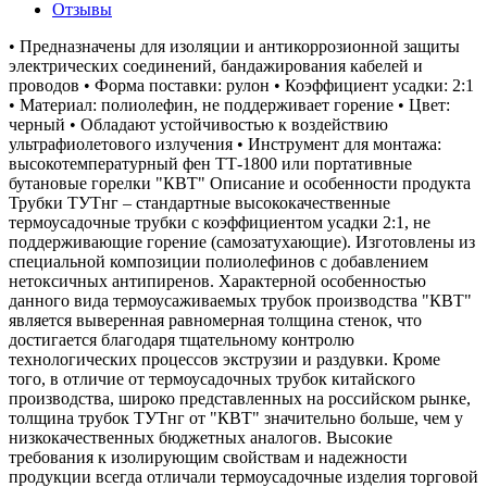
Отзывы
• Предназначены для изоляции и антикоррозионной защиты
электрических соединений, бандажирования кабелей и
проводов • Форма поставки: рулон • Коэффициент усадки: 2:1
• Материал: полиолефин, не поддерживает горение • Цвет:
черный • Обладают устойчивостью к воздействию
ультрафиолетового излучения • Инструмент для монтажа:
высокотемпературный фен ТТ-1800 или портативные
бутановые горелки "КВТ" Описание и особенности продукта
Трубки ТУТнг – стандартные высококачественные
термоусадочные трубки с коэффициентом усадки 2:1, не
поддерживающие горение (самозатухающие). Изготовлены из
специальной композиции полиолефинов с добавлением
нетоксичных антипиренов. Характерной особенностью
данного вида термоусаживаемых трубок производства "КВТ"
является выверенная равномерная толщина стенок, что
достигается благодаря тщательному контролю
технологических процессов экструзии и раздувки. Кроме
того, в отличие от термоусадочных трубок китайского
производства, широко представленных на российском рынке,
толщина трубок ТУТнг от "КВТ" значительно больше, чем у
низкокачественных бюджетных аналогов. Высокие
требования к изолирующим свойствам и надежности
продукции всегда отличали термоусадочные изделия торговой