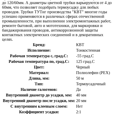
до 120/60мм. А диаметры цветной трубки варьируются от 4 до
60мм, что позволяет подобрать термоусадку для любых
проводов. Трубки ТУТнг производства "КВТ" многие годы
успешно применяются в различных сферах отечественной
промышленности, при выполнении электромонтажных работ,
ремонте бытовой, авто и мототехники, для маркировки и
бандажирования проводов, антикоррозионной защиты
контактных электрических соединений и в декоративных
целях.
Бренд:
КВТ
Исполнение:
Тонкостенная
Рабочая температура с, град.C:
-55 град.C
Рабочая температура по, град.C:
125 град.C
Цвет:
Черный
Материал:
Полиолефин (PEX)
Длина, мм:
50 м
Тип:
Термоусадочный
Наличие галогенов:
Да
Внутренний диаметр до усадки, мм:
40 мм
Внутренний диаметр после усадки, мм:
20 мм
С внутренним клеевым слоем:
Нет
Коэффициент усадки:
2:1