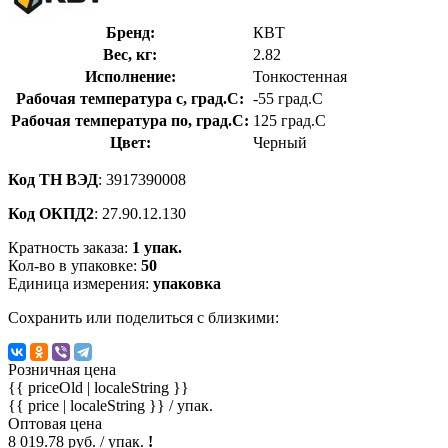
Бренд:
КВТ
Вес, кг:
2.82
Исполнение:
Тонкостенная
Рабочая температура с, град.C:
-55 град.C
Рабочая температура по, град.C:
125 град.C
Цвет:
Черный
Код ТН ВЭД
: 3917390008
Код ОКПД2
: 27.90.12.130
Кратность заказа:
1 упак.
Кол-во в упаковке:
50
Единица измерения:
упаковка
Сохранить или поделиться с близкими:
Розничная цена
{{ priceOld | localeString }}
{{ price | localeString }}
/ упак.
Оптовая цена
8 019.78 руб. / упак.
!