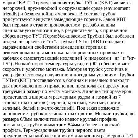
марки "КВТ". Термоусадочная трубка ТУТнг (КВТ) является
негорючей, дружелюбной к окружающей среде (environment
friendly) и безвредной для человека. В составе трубок
присутствуют вещества замедляющие горение. Завод КВТ
был первым в стране производством, разработавшим
специальную композицию, в результате чего, к привычной
аббревиатуре ТУТ (ТермоУсаживаемые Трубки) был добавлен
индекс негорючести "нг". Трубки ТУТнг (КВТ) обладают
выраженными свойствами замедления горения и
рекомендованы для монтажа на современных проводах и
кабелях с самозатухающей изоляцией (с индексами "нг" и "нг-
LS"). Низкий порог температуры усадки (90°) обеспечивает
скорость и удобство монтажа. Материал трубок устойчив к
ультрафиолетовому излучению и погодным условиям. Трубки
ТУТнг (КВТ) поставляются в бобинах и идеально подходят
для промышленного применения, предполагая нарезку под
требуемый размер по месту монтажа. Линейка типоразмеров
представлена широким размерным рядом и гаммой из 7
стандартных цветов ( черный, красный, желтый, синий,
зеленый, белый и желто-зеленый). Под заказ возможно
исполнение трубок нестандартных цветов. Мелкие трубки, до
размера 6/3мм включительно имеют круглый профиль
поставки, а трубки диаметром 8/4мм и более – плоский
профиль. Термоусадочные трубки черного цвета
представлены наиболее широким диапазоном размеров от 2/1