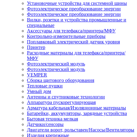
Установочные устройства для системной шины
Фотоэлектрическое преобразование энергии
Фотоэлектрическое преобразование энергии
Вилки, розетки и устройства промышленные и
специальные
Аксессуары для телефакса/принтера/МФУ
Контрольно-измерительные приборы
Поплавковый электрический датчик уровня
Принтер
Расходные материалы для телефакса/принтера/
МФУ
Фотоэлектрический модуль
Фотоэлектрический модуль
VEMPER
Сборка щитового оборудования
Тепловые пушки
Умный дом
Антенны и спутниковые технологии
Аппаратура пускорегулирующая
Арматура кабельная/Изоляционные материалы
Батарейки, аккумуляторы, зарядные устройства
Бытовая техника мелкая
Датчики/сенсоры
Двигатели ворот, рольставен/Насосы/Вентиляторы
Изделия крепежные