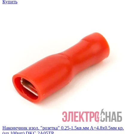
Купить
Наконечник изол. "розетка" 0.25-1.5кв.мм А=4.8х0.5мм кр.
(уп.100шт) DKC 2A05TP