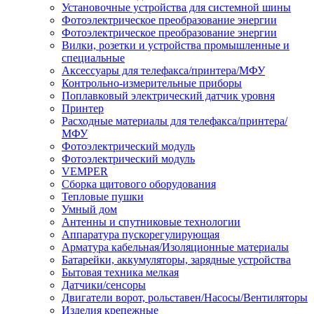
Установочные устройства для системной шины
Фотоэлектрическое преобразование энергии
Фотоэлектрическое преобразование энергии
Вилки, розетки и устройства промышленные и
специальные
Аксессуары для телефакса/принтера/МФУ
Контрольно-измерительные приборы
Поплавковый электрический датчик уровня
Принтер
Расходные материалы для телефакса/принтера/
МФУ
Фотоэлектрический модуль
Фотоэлектрический модуль
VEMPER
Сборка щитового оборудования
Тепловые пушки
Умный дом
Антенны и спутниковые технологии
Аппаратура пускорегулирующая
Арматура кабельная/Изоляционные материалы
Батарейки, аккумуляторы, зарядные устройства
Бытовая техника мелкая
Датчики/сенсоры
Двигатели ворот, рольставен/Насосы/Вентиляторы
Изделия крепежные