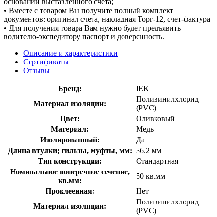
основании выставленного счета;
• Вместе с товаром Вы получите полный комплект
документов: оригинал счета, накладная Торг-12, счет-фактура
• Для получения товара Вам нужно будет предъявить
водителю-экспедитору паспорт и доверенность.
Описание и характеристики
Сертификаты
Отзывы
Бренд:
IEK
Поливинилхлорид
Материал изоляции:
(PVC)
Цвет:
Оливковый
Материал:
Медь
Изолированный:
Да
Длина втулки; гильзы, муфты, мм:
36.2 мм
Тип конструкции:
Стандартная
Номинальное поперечное сечение,
50 кв.мм
кв.мм:
Проклеенная:
Нет
Поливинилхлорид
Материал изоляции:
(PVC)