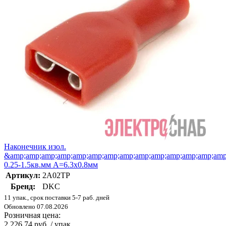
Наконечник изол.
&amp;amp;amp;amp;amp;amp;amp;amp;amp;amp;amp;amp;amp;amp;
0.25-1.5кв.мм А=6.3х0.8мм
Артикул:
2A02TP
Бренд:
DKC
11 упак., срок поставки 5-7 раб. дней
Обновлено 07.08.2026
Розничная цена:
2 226.74 руб. / упак.