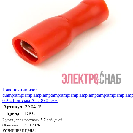
Наконечник изол.
&amp;amp;amp;amp;amp;amp;amp;amp;amp;amp;amp;amp;amp;amp;
0.25-1.5кв.мм А=2.8х0.5мм
Артикул:
2A04TP
Бренд:
DKC
2 упак., срок поставки 5-7 раб. дней
Обновлено 07.08.2026
Розничная цена: