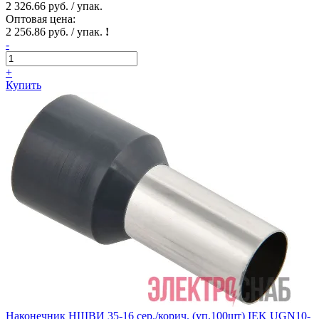
2 326.66 руб. / упак.
Оптовая цена:
2 256.86 руб. / упак.
!
-
+
Купить
Наконечник НШВИ 35-16 сер./корич. (уп.100шт) IEK UGN10-