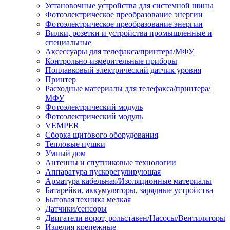
Установочные устройства для системной шины
Фотоэлектрическое преобразование энергии
Фотоэлектрическое преобразование энергии
Вилки, розетки и устройства промышленные и
специальные
Аксессуары для телефакса/принтера/МФУ
Контрольно-измерительные приборы
Поплавковый электрический датчик уровня
Принтер
Расходные материалы для телефакса/принтера/
МФУ
Фотоэлектрический модуль
Фотоэлектрический модуль
VEMPER
Сборка щитового оборудования
Тепловые пушки
Умный дом
Антенны и спутниковые технологии
Аппаратура пускорегулирующая
Арматура кабельная/Изоляционные материалы
Батарейки, аккумуляторы, зарядные устройства
Бытовая техника мелкая
Датчики/сенсоры
Двигатели ворот, рольставен/Насосы/Вентиляторы
Изделия крепежные