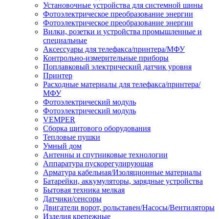
Установочные устройства для системной шины
Фотоэлектрическое преобразование энергии
Фотоэлектрическое преобразование энергии
Вилки, розетки и устройства промышленные и
специальные
Аксессуары для телефакса/принтера/МФУ
Контрольно-измерительные приборы
Поплавковый электрический датчик уровня
Принтер
Расходные материалы для телефакса/принтера/
МФУ
Фотоэлектрический модуль
Фотоэлектрический модуль
VEMPER
Сборка щитового оборудования
Тепловые пушки
Умный дом
Антенны и спутниковые технологии
Аппаратура пускорегулирующая
Арматура кабельная/Изоляционные материалы
Батарейки, аккумуляторы, зарядные устройства
Бытовая техника мелкая
Датчики/сенсоры
Двигатели ворот, рольставен/Насосы/Вентиляторы
Изделия крепежные