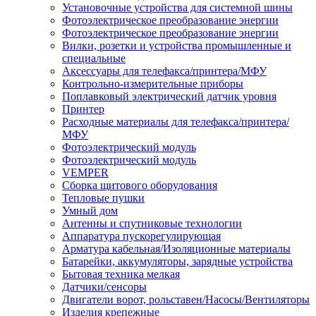
Установочные устройства для системной шины
Фотоэлектрическое преобразование энергии
Фотоэлектрическое преобразование энергии
Вилки, розетки и устройства промышленные и
специальные
Аксессуары для телефакса/принтера/МФУ
Контрольно-измерительные приборы
Поплавковый электрический датчик уровня
Принтер
Расходные материалы для телефакса/принтера/
МФУ
Фотоэлектрический модуль
Фотоэлектрический модуль
VEMPER
Сборка щитового оборудования
Тепловые пушки
Умный дом
Антенны и спутниковые технологии
Аппаратура пускорегулирующая
Арматура кабельная/Изоляционные материалы
Батарейки, аккумуляторы, зарядные устройства
Бытовая техника мелкая
Датчики/сенсоры
Двигатели ворот, рольставен/Насосы/Вентиляторы
Изделия крепежные