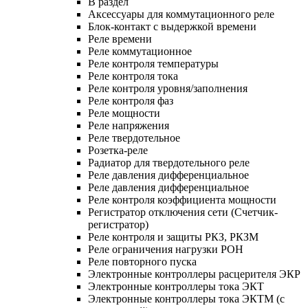
В раздел
Аксессуары для коммутационного реле
Блок-контакт с выдержкой времени
Реле времени
Реле коммутационное
Реле контроля температуры
Реле контроля тока
Реле контроля уровня/заполнения
Реле контроля фаз
Реле мощности
Реле напряжения
Реле твердотельное
Розетка-реле
Радиатор для твердотельного реле
Реле давления дифференциальное
Реле давления дифференциальное
Реле контроля коэффициента мощности
Регистратор отключения сети (Счетчик-
регистратор)
Реле контроля и защиты РКЗ, РКЗМ
Реле ограничения нагрузки РОН
Реле повторного пуска
Электронные контроллеры расцерителя ЭКР
Электронные контроллеры тока ЭКТ
Электронные контроллеры тока ЭКТМ (с