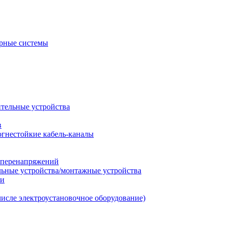
рные системы
ительные устройства
в
огнестойкие кабель-каналы
т перенапряжений
льные устройства/монтажные устройства
ии
числе электроустановочное оборудование)