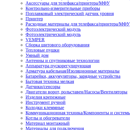
Аксессуары для телефакса/принтера/МФУ
Контрольно-измерительные приборы
Поплавковый электрический датчик уровня
Принтер
Расходные материалы для телефакса/принтера/МФУ
Фотоэлектрический модуль
Фотоэлектрический модуль
VEMPER
Сборка щитового оборудования
Тепловые пушки
Умный дом
Антенны и спутниковые технологии
Аппаратура пускорегулирующая
Арматура кабельная/Изоляционные материалы
Батарейки, аккумуляторы, зарядные устройства
Бытовая техника мелкая
Датчики/сенсоры
Двигатели ворот, рольставен/Насосы/Вентиляторы
Изделия крепежные
Инструмент ручной
Колодки клеммные
Коммуникационная техника/Компоненты и систем
Котлы и обогреватели
Материал монтажный
Материалы для подключения