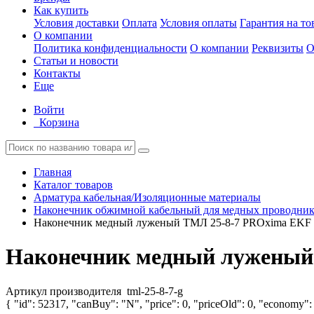
Как купить
Условия доставки
Оплата
Условия оплаты
Гарантия на то
О компании
Политика конфиденциальности
О компании
Реквизиты
О
Статьи и новости
Контакты
Еще
Войти
Корзина
Главная
Каталог товаров
Арматура кабельная/Изоляционные материалы
Наконечник обжимной кабельный для медных проводнико
Наконечник медный луженый ТМЛ 25-8-7 PROxima EKF t
Наконечник медный луженый 
Артикул производителя
tml-25-8-7-g
{ "id": 52317, "canBuy": "N", "price": 0, "priceOld": 0, "economy": 0