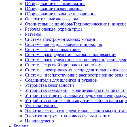
Оборудование высоковольтное
Оборудование низковольтное
Оборудование паяльное и сварочное
Осветительные аксессуары
Отопительные приборы/Технологические и инжене
Рабочая одежда, охрана труда
Разъемы
Система электромонтажных колонн
Системы ввода для кабелей и проводов
Системы защиты шланговые
Системы распределения высокого напряжения
Системы распределения электроэнергии/распредел
Системы скрытой проводки под полом
Системы электрических распределительных шкафо
Системы, препятствующие распространению огня, 
Соединители для шлангов и рукавов
Устройства безопасности
Устройства заземления, молниезащиты и защиты о
Устройства защиты, плавкие предохранители, моду
Устройства оптической и акустической сигнализац
Учетная техника
Электрические распределительные системы (в том 
Электроинструменты и аксессуары для них
Не определено
Бренды