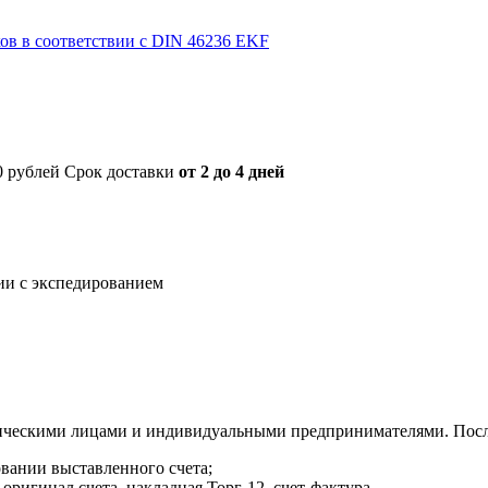
в в соответствии с DIN 46236 EKF
00 рублей Срок доставки
от 2 до 4 дней
нии с экспедированием
ическими лицами и индивидуальными предпринимателями. После
овании выставленного счета;
оригинал счета, накладная Торг-12, счет-фактура