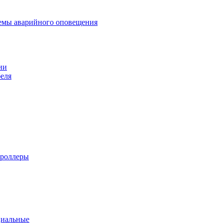
темы аварийного оповещения
ии
еля
троллеры
циальные