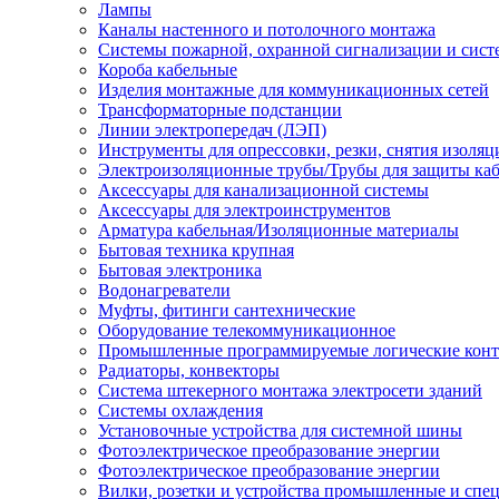
Лампы
Каналы настенного и потолочного монтажа
Системы пожарной, охранной сигнализации и сис
Короба кабельные
Изделия монтажные для коммуникационных сетей
Трансформаторные подстанции
Линии электропередач (ЛЭП)
Инструменты для опрессовки, резки, снятия изоляц
Электроизоляционные трубы/Трубы для защиты каб
Аксессуары для канализационной системы
Аксессуары для электроинструментов
Арматура кабельная/Изоляционные материалы
Бытовая техника крупная
Бытовая электроника
Водонагреватели
Муфты, фитинги сантехнические
Оборудование телекоммуникационное
Промышленные программируемые логические кон
Радиаторы, конвекторы
Система штекерного монтажа электросети зданий
Системы охлаждения
Установочные устройства для системной шины
Фотоэлектрическое преобразование энергии
Фотоэлектрическое преобразование энергии
Вилки, розетки и устройства промышленные и спе