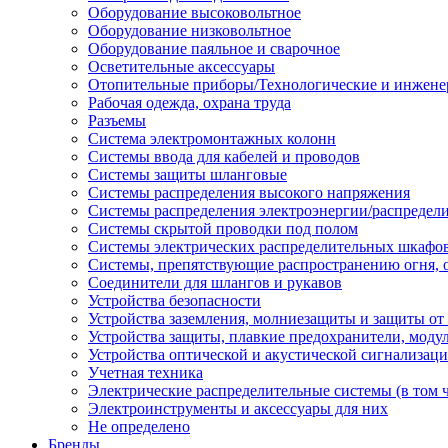
Оборудование высоковольтное
Оборудование низковольтное
Оборудование паяльное и сварочное
Осветительные аксессуары
Отопительные приборы/Технологические и инжене
Рабочая одежда, охрана труда
Разъемы
Система электромонтажных колонн
Системы ввода для кабелей и проводов
Системы защиты шланговые
Системы распределения высокого напряжения
Системы распределения электроэнергии/распредел
Системы скрытой проводки под полом
Системы электрических распределительных шкафо
Системы, препятствующие распространению огня, 
Соединители для шлангов и рукавов
Устройства безопасности
Устройства заземления, молниезащиты и защиты о
Устройства защиты, плавкие предохранители, моду
Устройства оптической и акустической сигнализац
Учетная техника
Электрические распределительные системы (в том 
Электроинструменты и аксессуары для них
Не определено
Бренды