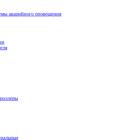
темы аварийного оповещения
ии
еля
троллеры
циальные