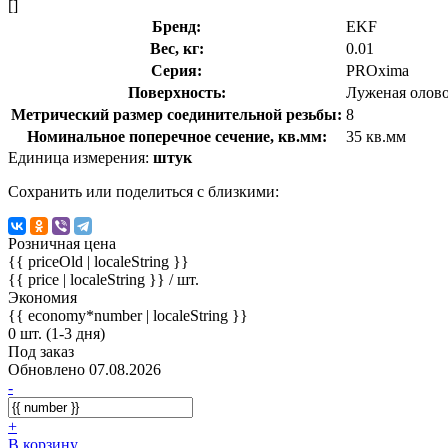
[]
Бренд:
EKF
Вес, кг:
0.01
Серия:
PROxima
Поверхность:
Луженая олов
Метрический размер соединительной резьбы:
8
Номинальное поперечное сечение, кв.мм:
35 кв.мм
Единица измерения:
штук
Сохранить или поделиться с близкими:
Розничная цена
{{ priceOld | localeString }}
{{ price | localeString }}
/ шт.
Экономия
{{ economy*number | localeString }}
0 шт. (1-3 дня)
Под заказ
Обновлено 07.08.2026
-
+
В корзину