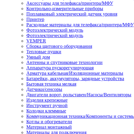
Аксессуары для телефакса/принтера/МФУ
Контрольно-измерительные приборы
Поплавковый электрический датчик уровня
Принтер
Расходные материалы для телефакса/принтера/МФУ
Фотоэлектрический модуль
Фотоэлектрический модуль
VEMPER
Сборка щитового оборудования
Тепловые пушки
Умный дом
Антенны и спутниковые технологии
Аппаратура пускорегулирующая
Арматура кабельная/Изоляционные материалы
Батарейки, аккумуляторы, зарядные устройства
Бытовая техника мелкая
Датчики/сенсоры
Двигатели ворот, рольставен/Насосы/Вентиляторы
Изделия крепежные
Инструмент ручной
Колодки клеммные
Коммуникационная техника/Компоненты и систем
Котлы и обогреватели
Материал монтажный
Материалы для подключения