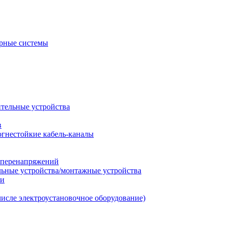
рные системы
ительные устройства
в
огнестойкие кабель-каналы
т перенапряжений
льные устройства/монтажные устройства
ии
числе электроустановочное оборудование)