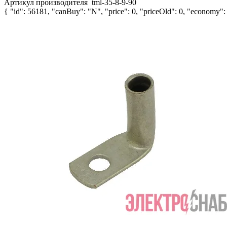
Артикул производителя
tml-35-8-9-90
{ "id": 56181, "canBuy": "N", "price": 0, "priceOld": 0, "economy": 0