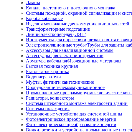
Лампы
Каналы настенного и потолочного монтажа
Системы пожарной, охранной сигнализации и сис
Короба кабельные
Изделия монтажные для коммуникационных сетей
Трансформаторные подстанции
Линии электропередач (ЛЭП)
Инструменты для опрессовки, резки, снятия изоляц
Электроизоляционные трубы/Трубы для защиты каб
Аксессуары для канализационной системы
Аксессуары для электроинструментов
Арматура кабельная/Изоляционные материалы
Бытовая техника крупная
Бытовая электроника
Водонагреватели
Муфты, фитинги сантехнические
Оборудование телекоммуникационное
Промышленные программируемые логические кон
Радиаторы, конвекторы
Система штекерного монтажа электросети зданий
Системы охлаждения
Установочные устройства для системной шины
Фотоэлектрическое преобразование энергии
Фотоэлектрическое преобразование энергии
Вилки, розетки и устройства промышленные и спе