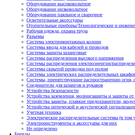
Оборудование высоковольтное
Оборудование низковольтное
Оборудование паяльное и сварочное
Осветительные аксессуары
Отопительные приборы/Технологические и инжене
Рабочая одежда, охрана труда
Разъемы
Система электромонтажных колонн
Системы ввода для кабелей и проводов
Системы защиты шланговые
Системы распределения высокого напряжения
Системы распределения электроэнергии/распредел
Системы скрытой проводки под полом
Системы электрических распределительных шкафо
Системы, препятствующие распространению огня, 
Соединители для шлангов и рукавов
Устройства безопасности
Устройства заземления, молниезащиты и защиты о
Устройства защиты, плавкие предохранители, моду
Устройства оптической и акустической сигнализац
Учетная техника
Электрические распределительные системы (в том 
Электроинструменты и аксессуары для них
Не определено
Бренды