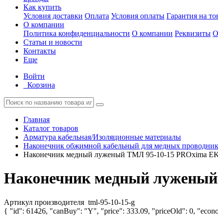
Как купить
Условия доставки
Оплата
Условия оплаты
Гарантия на то
О компании
Политика конфиденциальности
О компании
Реквизиты
О
Статьи и новости
Контакты
Еще
Войти
Корзина
Главная
Каталог товаров
Арматура кабельная/Изоляционные материалы
Наконечник обжимной кабельный для медных проводнико
Наконечник медный луженый ТМЛ 95-10-15 PROxima EKF
Наконечник медный луженый 
Артикул производителя
tml-95-10-15-g
{ "id": 61426, "canBuy": "Y", "price": 333.09, "priceOld": 0, "econo