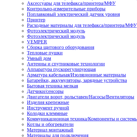
Аксессуары для телефакса/принтера/МФУ
Контрольно-измерительные приборы
Поплавковый электрический датчик уровня
Принтер
Расходные материалы для телефакса/принтера/МФУ
Фотоэлектрический модуль
Фотоэлектрический модуль
VEMPER
Сборка щитового оборудования
Тепловые пушки
Умный дом
Антенны и спутниковые технологии
Аппаратура пускорегулирующая
Арматура кабельная/Изоляционные материалы
Батарейки, аккумуляторы, зарядные устройства
Бытовая техника мелкая
Датчики/сенсоры
Двигатели ворот, рольставен/Насосы/Вентиляторы
Изделия крепежные
Инструмент ручной
Колодки клеммные
Коммуникационная техника/Компоненты и систем
Котлы и обогреватели
Материал монтажный
Материалы для подключения