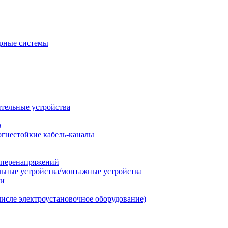
рные системы
ительные устройства
в
огнестойкие кабель-каналы
т перенапряжений
льные устройства/монтажные устройства
ии
числе электроустановочное оборудование)