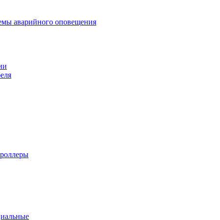
темы аварийного оповещения
ии
еля
троллеры
циальные