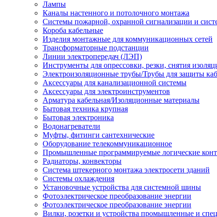
Лампы
Каналы настенного и потолочного монтажа
Системы пожарной, охранной сигнализации и сис
Короба кабельные
Изделия монтажные для коммуникационных сетей
Трансформаторные подстанции
Линии электропередач (ЛЭП)
Инструменты для опрессовки, резки, снятия изоляц
Электроизоляционные трубы/Трубы для защиты каб
Аксессуары для канализационной системы
Аксессуары для электроинструментов
Арматура кабельная/Изоляционные материалы
Бытовая техника крупная
Бытовая электроника
Водонагреватели
Муфты, фитинги сантехнические
Оборудование телекоммуникационное
Промышленные программируемые логические кон
Радиаторы, конвекторы
Система штекерного монтажа электросети зданий
Системы охлаждения
Установочные устройства для системной шины
Фотоэлектрическое преобразование энергии
Фотоэлектрическое преобразование энергии
Вилки, розетки и устройства промышленные и спе