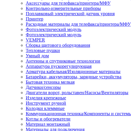
Аксессуары для телефакса/принтера/МФУ
Контрольно-измерительные приборы
Поплавковый электрический датчик уровня
Принтер
Расходные материалы для телефакса/принтера/МФУ
Фотоэлектрический модуль
Фотоэлектрический модуль
VEMPER
Сборка щитового оборудования
Тепловые пушки
Умный дом
Антенны и спутниковые технологии
Аппаратура пускорегулирующая
Арматура кабельная/Изоляционные материалы
Батарейки, аккумуляторы, зарядные устройства
Бытовая техника мелкая
Датчики/сенсоры
Двигатели ворот, рольставен/Насосы/Вентиляторы
Изделия крепежные
Инструмент ручной
Колодки клеммные
Коммуникационная техника/Компоненты и систем
Котлы и обогреватели
Материал монтажный
Материалы для подключения