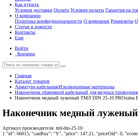
Как купить
Условия доставки
Оплата
Условия оплаты
Гарантия на то
О компании
Политика конфиденциальности
О компании
Реквизиты
О
Статьи и новости
Контакты
Еще
Войти
Корзина
Главная
Каталог товаров
Арматура кабельная/Изоляционные материалы
Наконечник обжимной кабельный для медных проводнико
Наконечник медный луженый ТМЛ DIN 25-10 PROxima EK
Наконечник медный луженый 
Артикул производителя
tml-din-25-10
{ "id": 66015, "canBuy": "Y", "price": 147.21, "priceOld": 0, "econo