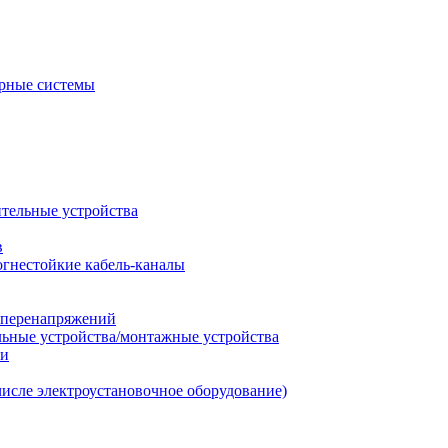
рные системы
ительные устройства
в
огнестойкие кабель-каналы
т перенапряжений
льные устройства/монтажные устройства
ии
числе электроустановочное оборудование)