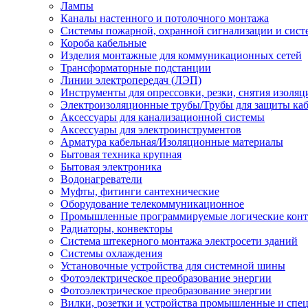
Лампы
Каналы настенного и потолочного монтажа
Системы пожарной, охранной сигнализации и сис
Короба кабельные
Изделия монтажные для коммуникационных сетей
Трансформаторные подстанции
Линии электропередач (ЛЭП)
Инструменты для опрессовки, резки, снятия изоляц
Электроизоляционные трубы/Трубы для защиты каб
Аксессуары для канализационной системы
Аксессуары для электроинструментов
Арматура кабельная/Изоляционные материалы
Бытовая техника крупная
Бытовая электроника
Водонагреватели
Муфты, фитинги сантехнические
Оборудование телекоммуникационное
Промышленные программируемые логические кон
Радиаторы, конвекторы
Система штекерного монтажа электросети зданий
Системы охлаждения
Установочные устройства для системной шины
Фотоэлектрическое преобразование энергии
Фотоэлектрическое преобразование энергии
Вилки, розетки и устройства промышленные и спе