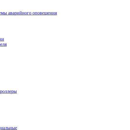
темы аварийного оповещения
ии
еля
троллеры
циальные