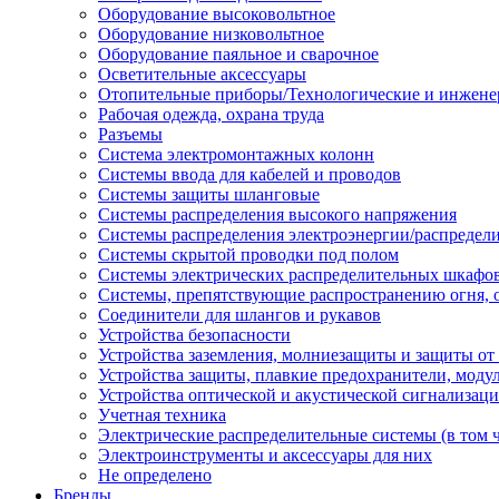
Оборудование высоковольтное
Оборудование низковольтное
Оборудование паяльное и сварочное
Осветительные аксессуары
Отопительные приборы/Технологические и инжене
Рабочая одежда, охрана труда
Разъемы
Система электромонтажных колонн
Системы ввода для кабелей и проводов
Системы защиты шланговые
Системы распределения высокого напряжения
Системы распределения электроэнергии/распредел
Системы скрытой проводки под полом
Системы электрических распределительных шкафо
Системы, препятствующие распространению огня, 
Соединители для шлангов и рукавов
Устройства безопасности
Устройства заземления, молниезащиты и защиты о
Устройства защиты, плавкие предохранители, моду
Устройства оптической и акустической сигнализац
Учетная техника
Электрические распределительные системы (в том 
Электроинструменты и аксессуары для них
Не определено
Бренды