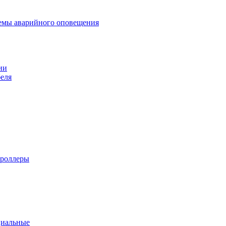
темы аварийного оповещения
ии
еля
троллеры
циальные