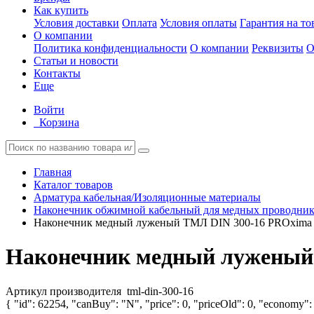
Как купить
Условия доставки
Оплата
Условия оплаты
Гарантия на то
О компании
Политика конфиденциальности
О компании
Реквизиты
О
Статьи и новости
Контакты
Еще
Войти
Корзина
Главная
Каталог товаров
Арматура кабельная/Изоляционные материалы
Наконечник обжимной кабельный для медных проводнико
Наконечник медный луженый ТМЛ DIN 300-16 PROxima E
Наконечник медный луженый 
Артикул производителя
tml-din-300-16
{ "id": 62254, "canBuy": "N", "price": 0, "priceOld": 0, "economy": 0