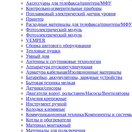
Аксессуары для телефакса/принтера/МФУ
Контрольно-измерительные приборы
Поплавковый электрический датчик уровня
Принтер
Расходные материалы для телефакса/принтера/МФУ
Фотоэлектрический модуль
Фотоэлектрический модуль
VEMPER
Сборка щитового оборудования
Тепловые пушки
Умный дом
Антенны и спутниковые технологии
Аппаратура пускорегулирующая
Арматура кабельная/Изоляционные материалы
Батарейки, аккумуляторы, зарядные устройства
Бытовая техника мелкая
Датчики/сенсоры
Двигатели ворот, рольставен/Насосы/Вентиляторы
Изделия крепежные
Инструмент ручной
Колодки клеммные
Коммуникационная техника/Компоненты и систем
Котлы и обогреватели
Материал монтажный
Материалы для подключения