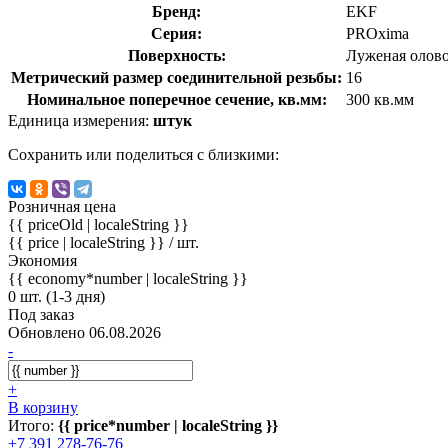
Бренд:
EKF
Серия:
PROxima
Поверхность:
Луженая олов
Метрический размер соединительной резьбы:
16
Номинальное поперечное сечение, кв.мм:
300 кв.мм
Единица измерения:
штук
Сохранить или поделиться с близкими:
Розничная цена
{{ priceOld | localeString }}
{{ price | localeString }}
/ шт.
Экономия
{{ economy*number | localeString }}
0 шт. (1-3 дня)
Под заказ
Обновлено 06.08.2026
-
+
В корзину
Итого:
{{ price*number | localeString }}
+7 391 278-76-76