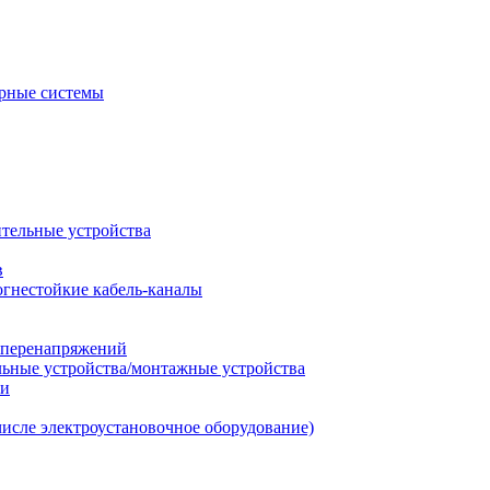
рные системы
ительные устройства
в
огнестойкие кабель-каналы
т перенапряжений
льные устройства/монтажные устройства
ии
числе электроустановочное оборудование)