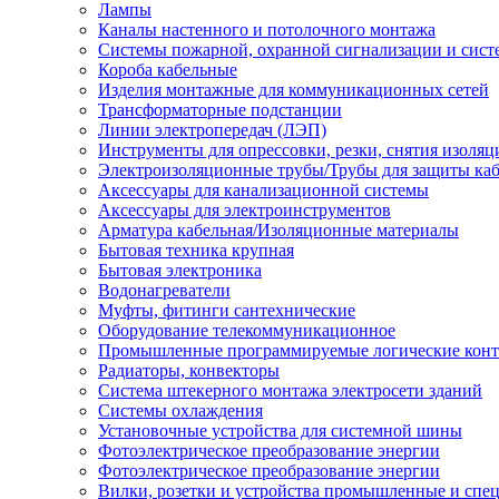
Лампы
Каналы настенного и потолочного монтажа
Системы пожарной, охранной сигнализации и сис
Короба кабельные
Изделия монтажные для коммуникационных сетей
Трансформаторные подстанции
Линии электропередач (ЛЭП)
Инструменты для опрессовки, резки, снятия изоляц
Электроизоляционные трубы/Трубы для защиты каб
Аксессуары для канализационной системы
Аксессуары для электроинструментов
Арматура кабельная/Изоляционные материалы
Бытовая техника крупная
Бытовая электроника
Водонагреватели
Муфты, фитинги сантехнические
Оборудование телекоммуникационное
Промышленные программируемые логические кон
Радиаторы, конвекторы
Система штекерного монтажа электросети зданий
Системы охлаждения
Установочные устройства для системной шины
Фотоэлектрическое преобразование энергии
Фотоэлектрическое преобразование энергии
Вилки, розетки и устройства промышленные и спе