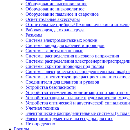
Оборудование высоковольтное
Оборудование низковольтное
Оборудование паяльное и сварочное
Осветительные аксессуары
Отопительные приборы/Технологические и инжене
Рабочая одежда, охрана труда
Разъемы
Система электромонтажных колонн
Системы ввода для кабелей и проводов
Системы защиты шланговые
Системы распределения высокого напряжения
Системы распределения электроэнергии/распредел
Системы скрытой проводки под полом
Системы электрических распределительных шкафо
Системы, препятствующие распространению огня, 
Соединители для шлангов и рукавов
Устройства безопасности
Устройства заземления, молниезащиты и защиты о
Устройства защиты, плавкие предохранители, моду
Устройства оптической и акустической сигнализац
Учетная техника
Электрические распределительные системы (в том 
Электроинструменты и аксессуары для них
Не определено
Бренды