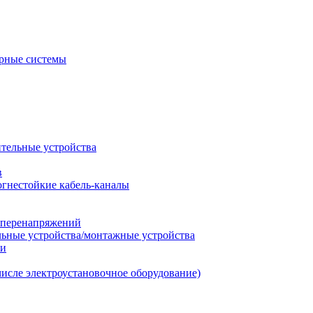
рные системы
ительные устройства
в
огнестойкие кабель-каналы
т перенапряжений
льные устройства/монтажные устройства
ии
числе электроустановочное оборудование)