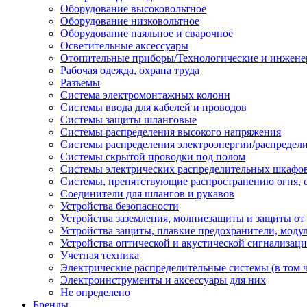
Оборудование высоковольтное
Оборудование низковольтное
Оборудование паяльное и сварочное
Осветительные аксессуары
Отопительные приборы/Технологические и инжене
Рабочая одежда, охрана труда
Разъемы
Система электромонтажных колонн
Системы ввода для кабелей и проводов
Системы защиты шланговые
Системы распределения высокого напряжения
Системы распределения электроэнергии/распредел
Системы скрытой проводки под полом
Системы электрических распределительных шкафо
Системы, препятствующие распространению огня, 
Соединители для шлангов и рукавов
Устройства безопасности
Устройства заземления, молниезащиты и защиты о
Устройства защиты, плавкие предохранители, моду
Устройства оптической и акустической сигнализац
Учетная техника
Электрические распределительные системы (в том 
Электроинструменты и аксессуары для них
Не определено
Бренды