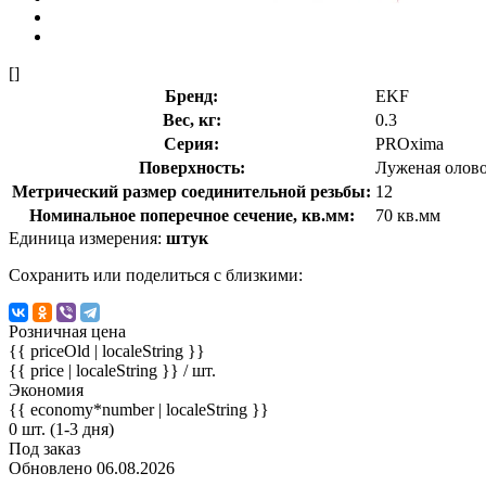
[]
Бренд:
EKF
Вес, кг:
0.3
Серия:
PROxima
Поверхность:
Луженая олов
Метрический размер соединительной резьбы:
12
Номинальное поперечное сечение, кв.мм:
70 кв.мм
Единица измерения:
штук
Сохранить или поделиться с близкими:
Розничная цена
{{ priceOld | localeString }}
{{ price | localeString }}
/ шт.
Экономия
{{ economy*number | localeString }}
0 шт. (1-3 дня)
Под заказ
Обновлено 06.08.2026