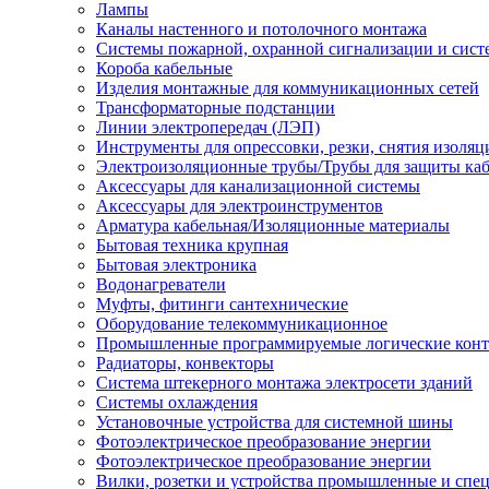
Лампы
Каналы настенного и потолочного монтажа
Системы пожарной, охранной сигнализации и сис
Короба кабельные
Изделия монтажные для коммуникационных сетей
Трансформаторные подстанции
Линии электропередач (ЛЭП)
Инструменты для опрессовки, резки, снятия изоляц
Электроизоляционные трубы/Трубы для защиты каб
Аксессуары для канализационной системы
Аксессуары для электроинструментов
Арматура кабельная/Изоляционные материалы
Бытовая техника крупная
Бытовая электроника
Водонагреватели
Муфты, фитинги сантехнические
Оборудование телекоммуникационное
Промышленные программируемые логические кон
Радиаторы, конвекторы
Система штекерного монтажа электросети зданий
Системы охлаждения
Установочные устройства для системной шины
Фотоэлектрическое преобразование энергии
Фотоэлектрическое преобразование энергии
Вилки, розетки и устройства промышленные и спе