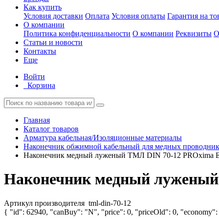
Как купить
Условия доставки
Оплата
Условия оплаты
Гарантия на то
О компании
Политика конфиденциальности
О компании
Реквизиты
О
Статьи и новости
Контакты
Еще
Войти
Корзина
Главная
Каталог товаров
Арматура кабельная/Изоляционные материалы
Наконечник обжимной кабельный для медных проводнико
Наконечник медный луженый ТМЛ DIN 70-12 PROxima EK
Наконечник медный луженый 
Артикул производителя
tml-din-70-12
{ "id": 62940, "canBuy": "N", "price": 0, "priceOld": 0, "economy": 0