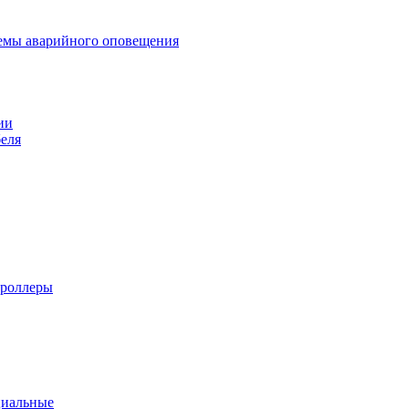
темы аварийного оповещения
ии
еля
троллеры
циальные