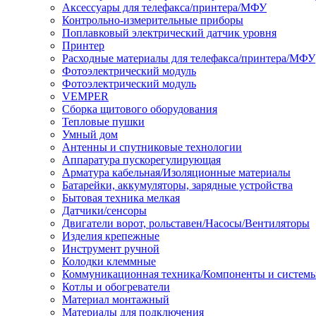
Аксессуары для телефакса/принтера/МФУ
Контрольно-измерительные приборы
Поплавковый электрический датчик уровня
Принтер
Расходные материалы для телефакса/принтера/МФУ
Фотоэлектрический модуль
Фотоэлектрический модуль
VEMPER
Сборка щитового оборудования
Тепловые пушки
Умный дом
Антенны и спутниковые технологии
Аппаратура пускорегулирующая
Арматура кабельная/Изоляционные материалы
Батарейки, аккумуляторы, зарядные устройства
Бытовая техника мелкая
Датчики/сенсоры
Двигатели ворот, рольставен/Насосы/Вентиляторы
Изделия крепежные
Инструмент ручной
Колодки клеммные
Коммуникационная техника/Компоненты и систем
Котлы и обогреватели
Материал монтажный
Материалы для подключения