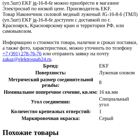
(уп.5шт) EKF jg-16-8-6r можно приобрести в магазине
Электроснаб по низкой цене. Производитель EKF.
Товар Наконечник силовой медный луженый JG-16-8-6 (ТМЛ)
(уп.5шт) EKF jg-16-8-6r доступен с доставкой по г.
Красноярск, Красноярскому краю и территории РФ, или
самовывозом.
Информацию о стоимости товара, наличии и сроках поставки,
а также фото, характеристики, можно уточнить по телефону
+7 (391) 278-76-76
или отправить заявку на почту
zakaz@elektrosnab24.ru
.
Бренд:
EKF
Поверхность:
Луженая оловом
Метрический размер соединительной
8
резьбы:
Номинальное поперечное сечение, кв.мм:
16 кв.мм
Специальный
Угол соединения:
угол
Количество крепежных отверстий:
1
Маркировочная окраска:
Серый
Похожие товары