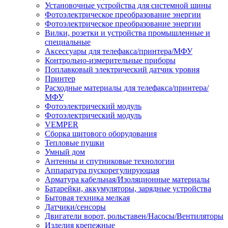
Установочные устройства для системной шины
Фотоэлектрическое преобразование энергии
Фотоэлектрическое преобразование энергии
Вилки, розетки и устройства промышленные и
специальные
Аксессуары для телефакса/принтера/МФУ
Контрольно-измерительные приборы
Поплавковый электрический датчик уровня
Принтер
Расходные материалы для телефакса/принтера/
МФУ
Фотоэлектрический модуль
Фотоэлектрический модуль
VEMPER
Сборка щитового оборудования
Тепловые пушки
Умный дом
Антенны и спутниковые технологии
Аппаратура пускорегулирующая
Арматура кабельная/Изоляционные материалы
Батарейки, аккумуляторы, зарядные устройства
Бытовая техника мелкая
Датчики/сенсоры
Двигатели ворот, рольставен/Насосы/Вентиляторы
Изделия крепежные