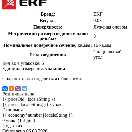
Бренд:
EKF
Вес, кг:
0.03
Поверхность:
Луженая оловом
Метрический размер соединительной
8
резьбы:
Номинальное поперечное сечение, кв.мм:
16 кв.мм
Специальный
Угол соединения:
угол
Кол-во в упаковке:
5
Единица измерения:
упаковка
Сохранить или поделиться с близкими:
Розничная цена
{{ priceOld | localeString }}
{{ price | localeString }}
/ упак.
Экономия
{{ economy*number | localeString }}
0 упак. (1-3 дня)
Под заказ
Обновлено 06.08.2026