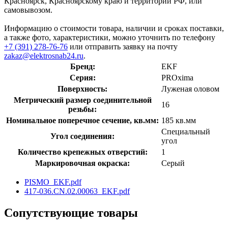
Красноярск, Красноярскому краю и территории РФ, или
самовывозом.
Информацию о стоимости товара, наличии и сроках поставки,
а также фото, характеристики, можно уточнить по телефону
+7 (391) 278-76-76
или отправить заявку на почту
zakaz@elektrosnab24.ru
.
Бренд:
EKF
Серия:
PROxima
Поверхность:
Луженая оловом
Метрический размер соединительной
16
резьбы:
Номинальное поперечное сечение, кв.мм:
185 кв.мм
Специальный
Угол соединения:
угол
Количество крепежных отверстий:
1
Маркировочная окраска:
Серый
PISMO_EKF.pdf
417-036.CN.02.00063_EKF.pdf
Сопутствующие товары