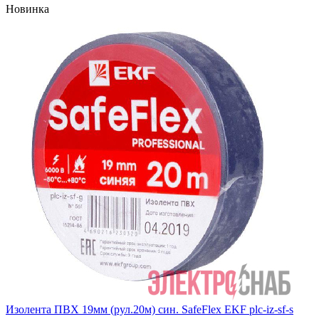
Новинка
Изолента ПВХ 19мм (рул.20м) син. SafeFlex EKF plc-iz-sf-s