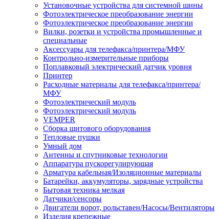
Установочные устройства для системной шины
Фотоэлектрическое преобразование энергии
Фотоэлектрическое преобразование энергии
Вилки, розетки и устройства промышленные и
специальные
Аксессуары для телефакса/принтера/МФУ
Контрольно-измерительные приборы
Поплавковый электрический датчик уровня
Принтер
Расходные материалы для телефакса/принтера/
МФУ
Фотоэлектрический модуль
Фотоэлектрический модуль
VEMPER
Сборка щитового оборудования
Тепловые пушки
Умный дом
Антенны и спутниковые технологии
Аппаратура пускорегулирующая
Арматура кабельная/Изоляционные материалы
Батарейки, аккумуляторы, зарядные устройства
Бытовая техника мелкая
Датчики/сенсоры
Двигатели ворот, рольставен/Насосы/Вентиляторы
Изделия крепежные