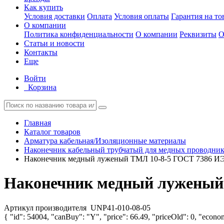
Как купить
Условия доставки
Оплата
Условия оплаты
Гарантия на то
О компании
Политика конфиденциальности
О компании
Реквизиты
О
Статьи и новости
Контакты
Еще
Войти
Корзина
Главная
Каталог товаров
Арматура кабельная/Изоляционные материалы
Наконечник кабельный трубчатый для медных проводни
Наконечник медный луженый ТМЛ 10-8-5 ГОСТ 7386 ИЭ
Наконечник медный луженый 
Артикул производителя
UNP41-010-08-05
{ "id": 54004, "canBuy": "Y", "price": 66.49, "priceOld": 0, "econom