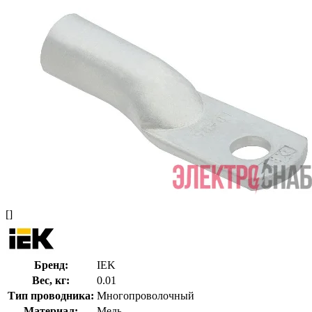
[]
Бренд:
IEK
Вес, кг:
0.01
Тип проводника:
Многопроволочный
Материал:
Медь