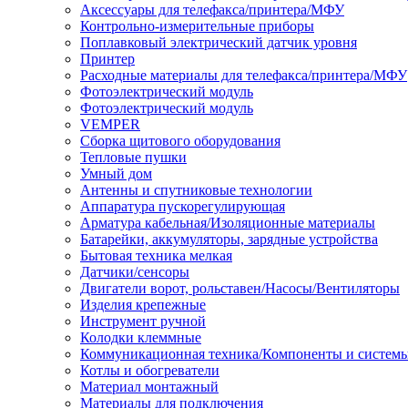
Аксессуары для телефакса/принтера/МФУ
Контрольно-измерительные приборы
Поплавковый электрический датчик уровня
Принтер
Расходные материалы для телефакса/принтера/МФУ
Фотоэлектрический модуль
Фотоэлектрический модуль
VEMPER
Сборка щитового оборудования
Тепловые пушки
Умный дом
Антенны и спутниковые технологии
Аппаратура пускорегулирующая
Арматура кабельная/Изоляционные материалы
Батарейки, аккумуляторы, зарядные устройства
Бытовая техника мелкая
Датчики/сенсоры
Двигатели ворот, рольставен/Насосы/Вентиляторы
Изделия крепежные
Инструмент ручной
Колодки клеммные
Коммуникационная техника/Компоненты и систем
Котлы и обогреватели
Материал монтажный
Материалы для подключения