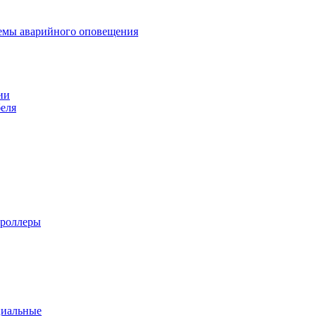
темы аварийного оповещения
ии
еля
троллеры
циальные