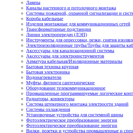
Лампы
Каналы настенного и потолочного монтажа
Системы пожарной, охранной сигнализации и сис
Короба кабельные
Изделия монтажные для коммуникационных сетей
Трансформаторные подстанции
Линии электропередач (ЛЭП)
Инструменты для опрессовки, резки, снятия изоляц
Электроизоляционные трубы/Трубы для защиты каб
Аксессуары для канализационной системы
Аксессуары для электроинструментов
Арматура кабельная/Изоляционные материалы
Бытовая техника крупная
Бытовая электроника
Водонагреватели
Муфты, фитинги сантехнические
Оборудование телекоммуникационное
Промышленные программируемые логические кон
Радиаторы, конвекторы
Система штекерного монтажа электросети зданий
Системы охлаждения
Установочные устройства для системной шины
Фотоэлектрическое преобразование энергии
Фотоэлектрическое преобразование энергии
Вилки, розетки и устройства промышленные и спе