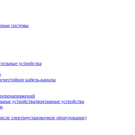
рные системы
ительные устройства
в
огнестойкие кабель-каналы
т перенапряжений
льные устройства/монтажные устройства
ии
числе электроустановочное оборудование)