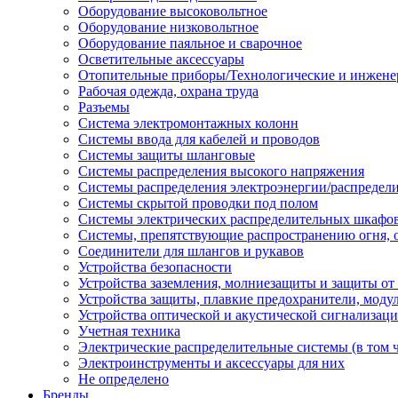
Оборудование высоковольтное
Оборудование низковольтное
Оборудование паяльное и сварочное
Осветительные аксессуары
Отопительные приборы/Технологические и инжене
Рабочая одежда, охрана труда
Разъемы
Система электромонтажных колонн
Системы ввода для кабелей и проводов
Системы защиты шланговые
Системы распределения высокого напряжения
Системы распределения электроэнергии/распредел
Системы скрытой проводки под полом
Системы электрических распределительных шкафо
Системы, препятствующие распространению огня, 
Соединители для шлангов и рукавов
Устройства безопасности
Устройства заземления, молниезащиты и защиты о
Устройства защиты, плавкие предохранители, моду
Устройства оптической и акустической сигнализац
Учетная техника
Электрические распределительные системы (в том 
Электроинструменты и аксессуары для них
Не определено
Бренды