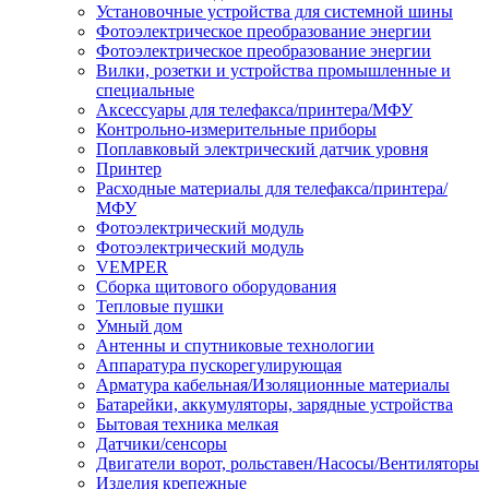
Установочные устройства для системной шины
Фотоэлектрическое преобразование энергии
Фотоэлектрическое преобразование энергии
Вилки, розетки и устройства промышленные и
специальные
Аксессуары для телефакса/принтера/МФУ
Контрольно-измерительные приборы
Поплавковый электрический датчик уровня
Принтер
Расходные материалы для телефакса/принтера/
МФУ
Фотоэлектрический модуль
Фотоэлектрический модуль
VEMPER
Сборка щитового оборудования
Тепловые пушки
Умный дом
Антенны и спутниковые технологии
Аппаратура пускорегулирующая
Арматура кабельная/Изоляционные материалы
Батарейки, аккумуляторы, зарядные устройства
Бытовая техника мелкая
Датчики/сенсоры
Двигатели ворот, рольставен/Насосы/Вентиляторы
Изделия крепежные