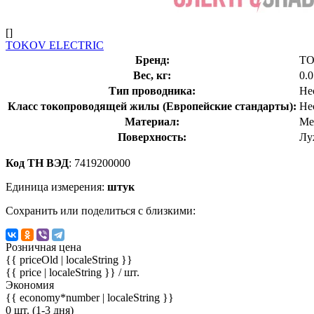
[]
TOKOV ELECTRIC
Бренд:
TO
Вес, кг:
0.
Тип проводника:
Не
Класс токопроводящей жилы (Европейские стандарты):
Не
Материал:
Ме
Поверхность:
Лу
Код ТН ВЭД
: 7419200000
Единица измерения:
штук
Сохранить или поделиться с близкими:
Розничная цена
{{ priceOld | localeString }}
{{ price | localeString }}
/ шт.
Экономия
{{ economy*number | localeString }}
0 шт. (1-3 дня)