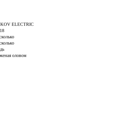
KOV ELECTRIC
018
сколько
сколько
дь
женая оловом