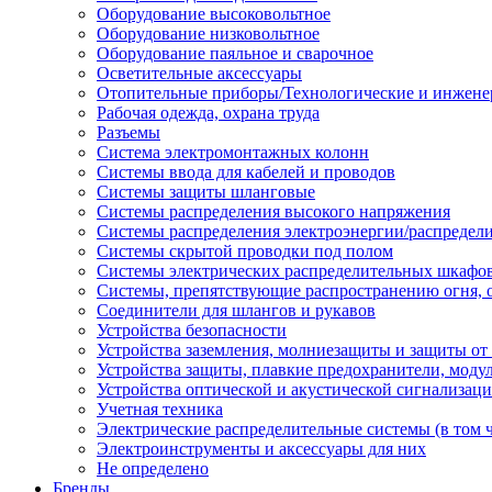
Оборудование высоковольтное
Оборудование низковольтное
Оборудование паяльное и сварочное
Осветительные аксессуары
Отопительные приборы/Технологические и инжене
Рабочая одежда, охрана труда
Разъемы
Система электромонтажных колонн
Системы ввода для кабелей и проводов
Системы защиты шланговые
Системы распределения высокого напряжения
Системы распределения электроэнергии/распредел
Системы скрытой проводки под полом
Системы электрических распределительных шкафо
Системы, препятствующие распространению огня, 
Соединители для шлангов и рукавов
Устройства безопасности
Устройства заземления, молниезащиты и защиты о
Устройства защиты, плавкие предохранители, моду
Устройства оптической и акустической сигнализац
Учетная техника
Электрические распределительные системы (в том 
Электроинструменты и аксессуары для них
Не определено
Бренды