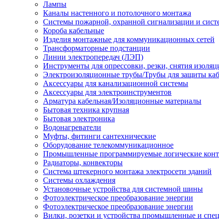
Лампы
Каналы настенного и потолочного монтажа
Системы пожарной, охранной сигнализации и сис
Короба кабельные
Изделия монтажные для коммуникационных сетей
Трансформаторные подстанции
Линии электропередач (ЛЭП)
Инструменты для опрессовки, резки, снятия изоляц
Электроизоляционные трубы/Трубы для защиты каб
Аксессуары для канализационной системы
Аксессуары для электроинструментов
Арматура кабельная/Изоляционные материалы
Бытовая техника крупная
Бытовая электроника
Водонагреватели
Муфты, фитинги сантехнические
Оборудование телекоммуникационное
Промышленные программируемые логические кон
Радиаторы, конвекторы
Система штекерного монтажа электросети зданий
Системы охлаждения
Установочные устройства для системной шины
Фотоэлектрическое преобразование энергии
Фотоэлектрическое преобразование энергии
Вилки, розетки и устройства промышленные и спе