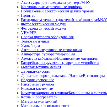
Аксессуары для телефакса/принтера/МФУ
Контрольно-измерительные приборы
Поплавковый электрический датчик уровня
Принтер
Расходные материалы для телефакса/принтера/МФУ
Фотоэлектрический модуль
Фотоэлектрический модуль
VEMPER
Сборка щитового оборудования
Тепловые пушки
Умный дом
Антенны и спутниковые технологии
Аппаратура пускорегулирующая
Арматура кабельная/Изоляционные материалы
Батарейки, аккумуляторы, зарядные устройства
Бытовая техника мелкая
Датчики/сенсоры
Двигатели ворот, рольставен/Насосы/Вентиляторы
Изделия крепежные
Инструмент ручной
Колодки клеммные
Коммуникационная техника/Компоненты и систем
Котлы и обогреватели
Материал монтажный
Материалы для подключения