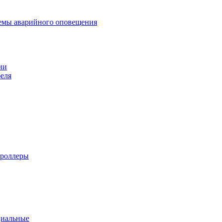
темы аварийного оповещения
ии
еля
троллеры
циальные