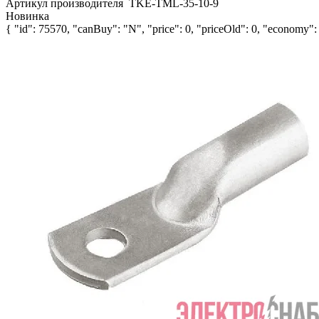
Артикул производителя
TKE-TML-35-10-9
Новинка
{ "id": 75570, "canBuy": "N", "price": 0, "priceOld": 0, "economy": 0