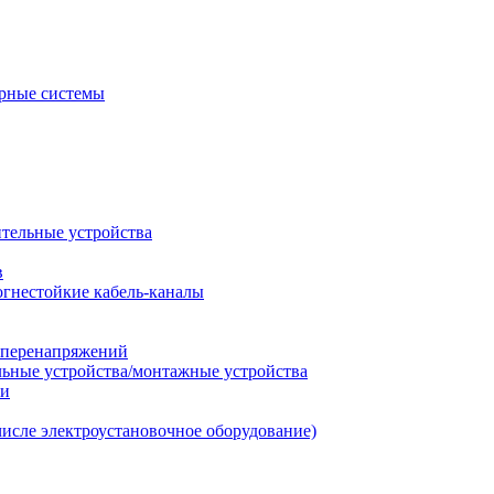
рные системы
ительные устройства
в
огнестойкие кабель-каналы
т перенапряжений
льные устройства/монтажные устройства
ии
числе электроустановочное оборудование)