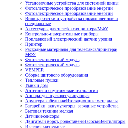
Установочные устройства для системной шины
Фотоэлектрическое преобразование энергии
Фотоэлектрическое преобразование энергии
Вилки, розетки и устройства промышленные и
специальные
Аксессуары для телефакса/принтера/МФУ
Контрольно-измерительные приборы
Поплавковый электрический датчик уровня
Принтер
Расходные материалы для телефакса/принтера/
МФУ
Фотоэлектрический модуль
Фотоэлектрический модуль
VEMPER
Сборка щитового оборудования
Тепловые пушки
Умный дом
Антенны и спутниковые технологии
Аппаратура пускорегулирующая
Арматура кабельная/Изоляционные материалы
Батарейки, аккумуляторы, зарядные устройства
Бытовая техника мелкая
Датчики/сенсоры
Двигатели ворот, рольставен/Насосы/Вентиляторы
Изделия крепежные