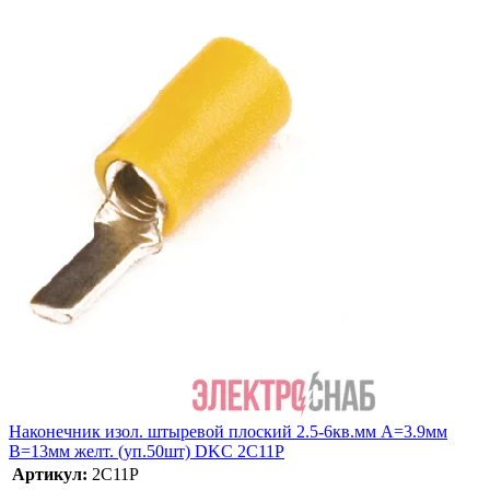
Наконечник изол. штыревой плоский 2.5-6кв.мм А=3.9мм
В=13мм желт. (уп.50шт) DKC 2C11P
Артикул:
2C11P