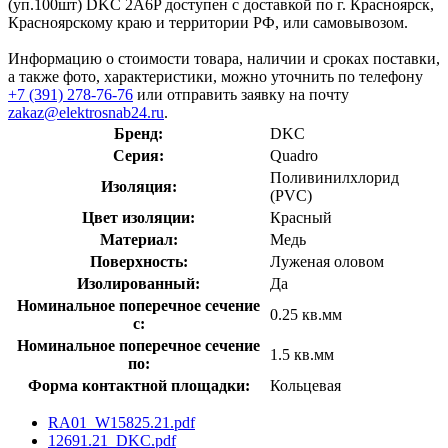
(уп.100шт) DKC 2A6P доступен с доставкой по г. Красноярск,
Красноярскому краю и территории РФ, или самовывозом.
Информацию о стоимости товара, наличии и сроках поставки,
а также фото, характеристики, можно уточнить по телефону
+7 (391) 278-76-76
или отправить заявку на почту
zakaz@elektrosnab24.ru
.
Бренд:
DKC
Серия:
Quadro
Поливинилхлорид
Изоляция:
(PVC)
Цвет изоляции:
Красный
Материал:
Медь
Поверхность:
Луженая оловом
Изолированный:
Да
Номинальное поперечное сечение
0.25 кв.мм
с:
Номинальное поперечное сечение
1.5 кв.мм
по:
Форма контактной площадки:
Кольцевая
RA01_W15825.21.pdf
12691.21_DKC.pdf