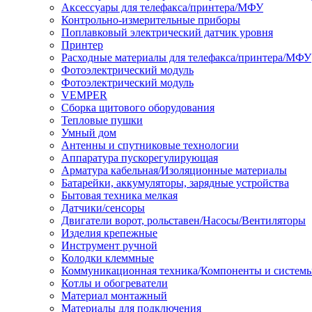
Аксессуары для телефакса/принтера/МФУ
Контрольно-измерительные приборы
Поплавковый электрический датчик уровня
Принтер
Расходные материалы для телефакса/принтера/МФУ
Фотоэлектрический модуль
Фотоэлектрический модуль
VEMPER
Сборка щитового оборудования
Тепловые пушки
Умный дом
Антенны и спутниковые технологии
Аппаратура пускорегулирующая
Арматура кабельная/Изоляционные материалы
Батарейки, аккумуляторы, зарядные устройства
Бытовая техника мелкая
Датчики/сенсоры
Двигатели ворот, рольставен/Насосы/Вентиляторы
Изделия крепежные
Инструмент ручной
Колодки клеммные
Коммуникационная техника/Компоненты и систем
Котлы и обогреватели
Материал монтажный
Материалы для подключения