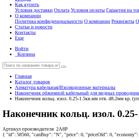
Как купить
Условия доставки
Оплата
Условия оплаты
Гарантия на то
О компании
Политика конфиденциальности
О компании
Реквизиты
О
Статьи и новости
Контакты
Еще
Войти
Корзина
Главная
Каталог товаров
Арматура кабельная/Изоляционные материалы
Наконечник обжимной кабельный для медных проводник
Наконечник кольц. изол. 0.25-1.5кв.мм отв. d8.2мм кр. 
Наконечник кольц. изол. 0.25
Артикул производителя
2A8P
{ "id": 58560, "canBuy": "N", "price": 0, "priceOld": 0, "economy": 0