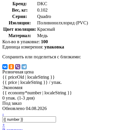
Бренд:
DKC
Вес, кг:
0.102
Серия:
Quadro
Изоляция:
Поливинилхлорид (PVC)
Цвет изоляции:
Красный
Материал:
Медь
Кол-во в упаковке:
100
Единица измерения:
упаковка
Сохранить или поделиться с близкими:
Розничная цена
{{ priceOld | localeString }}
{{ price | localeString }}
/ упак.
Экономия
{{ economy*number | localeString }}
0 упак. (1-3 дня)
Под заказ
Обновлено 04.08.2026
-
+