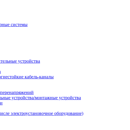
рные системы
ительные устройства
в
огнестойкие кабель-каналы
т перенапряжений
льные устройства/монтажные устройства
ии
числе электроустановочное оборудование)