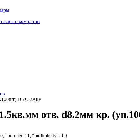
вары
тзывы о компании
ов
(уп.100шт) DKC 2A8P
-1.5кв.мм отв. d8.2мм кр. (уп.
, "number": 1, "multiplicity": 1 }