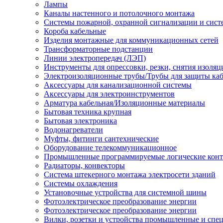
Лампы
Каналы настенного и потолочного монтажа
Системы пожарной, охранной сигнализации и сис
Короба кабельные
Изделия монтажные для коммуникационных сетей
Трансформаторные подстанции
Линии электропередач (ЛЭП)
Инструменты для опрессовки, резки, снятия изоляц
Электроизоляционные трубы/Трубы для защиты каб
Аксессуары для канализационной системы
Аксессуары для электроинструментов
Арматура кабельная/Изоляционные материалы
Бытовая техника крупная
Бытовая электроника
Водонагреватели
Муфты, фитинги сантехнические
Оборудование телекоммуникационное
Промышленные программируемые логические кон
Радиаторы, конвекторы
Система штекерного монтажа электросети зданий
Системы охлаждения
Установочные устройства для системной шины
Фотоэлектрическое преобразование энергии
Фотоэлектрическое преобразование энергии
Вилки, розетки и устройства промышленные и спе