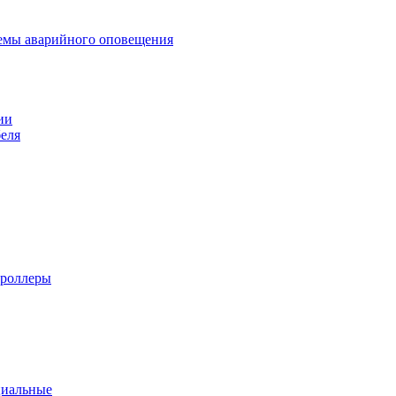
темы аварийного оповещения
ии
еля
троллеры
циальные