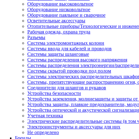
Оборудование высоковольтное
Оборудование низковольтное
Оборудование паяльное и сварочное
Осветительные аксессуары
Отопительные приборы/Технологические и инжене
Рабочая одежда, охрана труда
Разъемы
Система электромонтажных колонн
Системы ввода для кабелей и проводов
Системы защиты шланговые
Системы распределения высокого напряжения
Системы распределения электроэнергии/распредел
Системы скрытой проводки под полом
Системы электрических распределительных шкафо
Системы, препятствующие распространению огня, 
Соединители для шлангов и рукавов
Устройства безопасности
Устройства заземления, молниезащиты и защиты о
Устройства защиты, плавкие предохранители, моду
Устройства оптической и акустической сигнализац
Учетная техника
Электрические распределительные системы (в том 
Электроинструменты и аксессуары для них
Не определено
Бренды