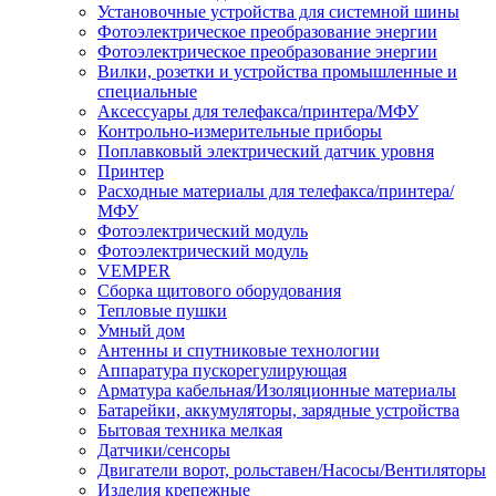
Установочные устройства для системной шины
Фотоэлектрическое преобразование энергии
Фотоэлектрическое преобразование энергии
Вилки, розетки и устройства промышленные и
специальные
Аксессуары для телефакса/принтера/МФУ
Контрольно-измерительные приборы
Поплавковый электрический датчик уровня
Принтер
Расходные материалы для телефакса/принтера/
МФУ
Фотоэлектрический модуль
Фотоэлектрический модуль
VEMPER
Сборка щитового оборудования
Тепловые пушки
Умный дом
Антенны и спутниковые технологии
Аппаратура пускорегулирующая
Арматура кабельная/Изоляционные материалы
Батарейки, аккумуляторы, зарядные устройства
Бытовая техника мелкая
Датчики/сенсоры
Двигатели ворот, рольставен/Насосы/Вентиляторы
Изделия крепежные