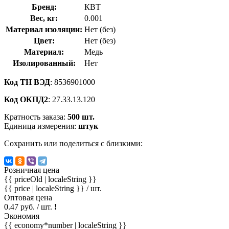
Бренд:
КВТ
Вес, кг:
0.001
Материал изоляции:
Нет (без)
Цвет:
Нет (без)
Материал:
Медь
Изолированный:
Нет
Код ТН ВЭД
: 8536901000
Код ОКПД2
: 27.33.13.120
Кратность заказа:
500 шт.
Единица измерения:
штук
Сохранить или поделиться с близкими:
Розничная цена
{{ priceOld | localeString }}
{{ price | localeString }}
/ шт.
Оптовая цена
0.47 руб. / шт.
!
Экономия
{{ economy*number | localeString }}