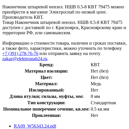
Наконечник штыревой неизол. НШВ 0.5-8 КВТ 79475 можно
приобрести в магазине Электроснаб по низкой цене.
Производитель КВТ.
Товар Наконечник штыревой неизол. НШВ 0.5-8 КВТ 79475
доступен с доставкой по г. Красноярск, Красноярскому краю и
территории РФ, или самовывозом.
Информацию о стоимости товара, наличии и сроках поставки,
а также фото, характеристики, можно уточнить по телефону
+7 (391) 278-76-76
или отправить заявку на почту
zakaz@elektrosnab24.ru
.
Бренд:
КВТ
Материал изоляции:
Нет (без)
Цвет:
Нет (без)
Материал:
Медь
Изолированный:
Нет
Длина втулки; гильзы, муфты, мм:
8 мм
Тип конструкции:
Стандартная
Номинальное поперечное сечение, кв.мм:
0.5 кв.мм
Проклеенная:
Нет
RA09_W56343.24.pdf