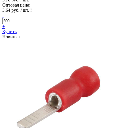
Оптовая цена:
3.64 руб. / шт.
!
-
+
Купить
Новинка