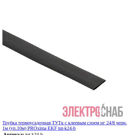
Трубка термоусадочная ТУТк с клеевым слоем нг 24/8 черн.
1м (уп.10м) PROxima EKF tut-k24-b
Артикул:
tut-k24-b