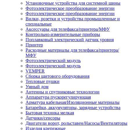
Установочные устройства для системной шины
Фотоэлектрическое преобразование энергии
Фотоэлектрическое преобразование энергии
Вилки, розетки и устройства промышленные и
специальные
Аксессуары для телефакса/принтера/МФУ
Контрольно-измерительные приборы
Поплавковый электрический датчик уровня
Принтер
Расходные материалы для телефакса/принтера/
МФУ
Фотоэлектрический модуль
Фотоэлектрический модуль
VEMPER
Сборка щитового оборудования
Тепловые пушки
Умный дом
Антенны и спутниковые технологии
Аппаратура пускорегулирующая
Арматура кабельная/Изоляционные материалы
Батарейки, аккумуляторы, зарядные устройства
Бытовая техника мелкая
Датчики/сенсоры
Двигатели ворот, рольставен/Насосы/Вентиляторы
Изделия крепежные