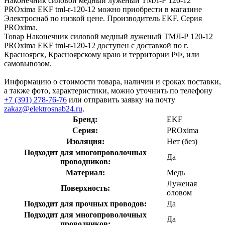
Наконечник силовой медный луженый ТМЛ-Р 120-12
PROxima EKF tml-r-120-12 можно приобрести в магазине
Электроснаб по низкой цене. Производитель EKF. Серия
PROxima.
Товар Наконечник силовой медный луженый ТМЛ-Р 120-12
PROxima EKF tml-r-120-12 доступен с доставкой по г.
Красноярск, Красноярскому краю и территории РФ, или
самовывозом.
Информацию о стоимости товара, наличии и сроках поставки,
а также фото, характеристики, можно уточнить по телефону
+7 (391) 278-76-76
или отправить заявку на почту
zakaz@elektrosnab24.ru
.
Бренд:
EKF
Серия:
PROxima
Изоляция:
Нет (без)
Подходит для многопроволочных
Да
проводников:
Материал:
Медь
Луженая
Поверхность:
оловом
Подходит для прочных проводов:
Да
Подходит для многопроволочных
Да
проводников: