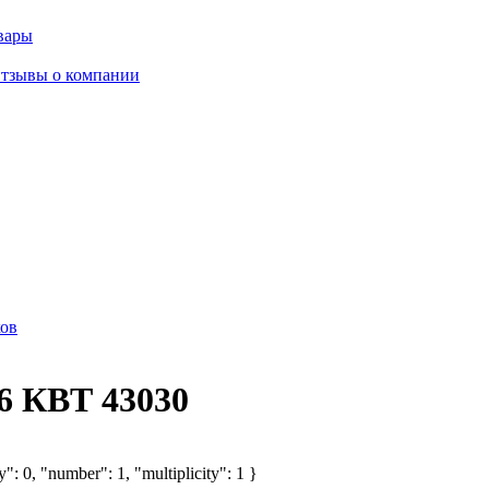
вары
тзывы о компании
ов
6 КВТ 43030
": 0, "number": 1, "multiplicity": 1 }