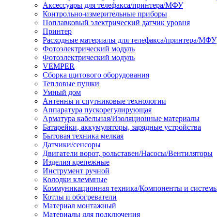
Аксессуары для телефакса/принтера/МФУ
Контрольно-измерительные приборы
Поплавковый электрический датчик уровня
Принтер
Расходные материалы для телефакса/принтера/МФУ
Фотоэлектрический модуль
Фотоэлектрический модуль
VEMPER
Сборка щитового оборудования
Тепловые пушки
Умный дом
Антенны и спутниковые технологии
Аппаратура пускорегулирующая
Арматура кабельная/Изоляционные материалы
Батарейки, аккумуляторы, зарядные устройства
Бытовая техника мелкая
Датчики/сенсоры
Двигатели ворот, рольставен/Насосы/Вентиляторы
Изделия крепежные
Инструмент ручной
Колодки клеммные
Коммуникационная техника/Компоненты и систем
Котлы и обогреватели
Материал монтажный
Материалы для подключения