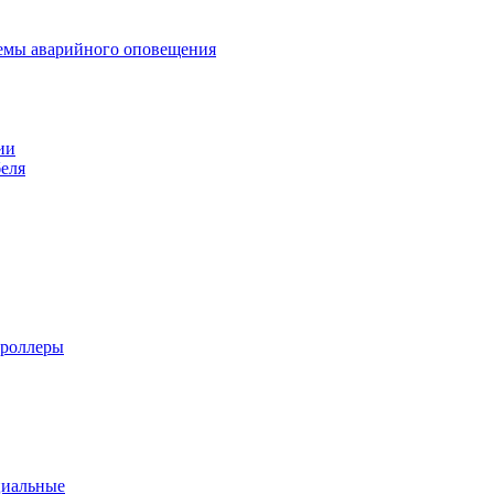
темы аварийного оповещения
ии
еля
троллеры
циальные