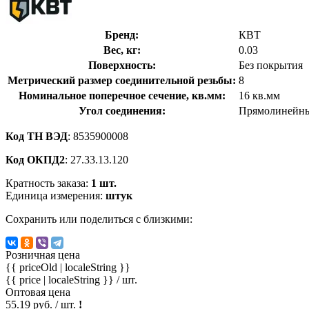
Бренд:
КВТ
Вес, кг:
0.03
Поверхность:
Без покрытия
Метрический размер соединительной резьбы:
8
Номинальное поперечное сечение, кв.мм:
16 кв.мм
Угол соединения:
Прямолинейный
Код ТН ВЭД
: 8535900008
Код ОКПД2
: 27.33.13.120
Кратность заказа:
1 шт.
Единица измерения:
штук
Сохранить или поделиться с близкими:
Розничная цена
{{ priceOld | localeString }}
{{ price | localeString }}
/ шт.
Оптовая цена
55.19 руб. / шт.
!