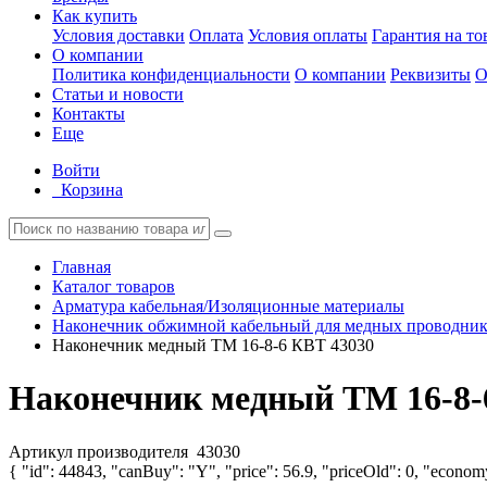
Как купить
Условия доставки
Оплата
Условия оплаты
Гарантия на то
О компании
Политика конфиденциальности
О компании
Реквизиты
О
Статьи и новости
Контакты
Еще
Войти
Корзина
Главная
Каталог товаров
Арматура кабельная/Изоляционные материалы
Наконечник обжимной кабельный для медных проводник
Наконечник медный ТМ 16-8-6 КВТ 43030
Наконечник медный ТМ 16-8-
Артикул производителя
43030
{ "id": 44843, "canBuy": "Y", "price": 56.9, "priceOld": 0, "economy