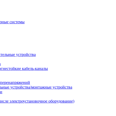
рные системы
ительные устройства
в
огнестойкие кабель-каналы
т перенапряжений
льные устройства/монтажные устройства
ии
числе электроустановочное оборудование)