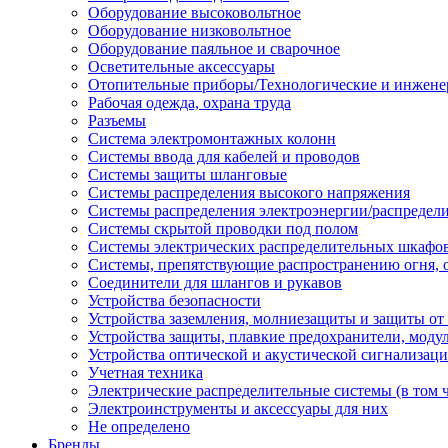
Оборудование высоковольтное
Оборудование низковольтное
Оборудование паяльное и сварочное
Осветительные аксессуары
Отопительные приборы/Технологические и инжене
Рабочая одежда, охрана труда
Разъемы
Система электромонтажных колонн
Системы ввода для кабелей и проводов
Системы защиты шланговые
Системы распределения высокого напряжения
Системы распределения электроэнергии/распредел
Системы скрытой проводки под полом
Системы электрических распределительных шкафо
Системы, препятствующие распространению огня, 
Соединители для шлангов и рукавов
Устройства безопасности
Устройства заземления, молниезащиты и защиты о
Устройства защиты, плавкие предохранители, моду
Устройства оптической и акустической сигнализац
Учетная техника
Электрические распределительные системы (в том 
Электроинструменты и аксессуары для них
Не определено
Бренды