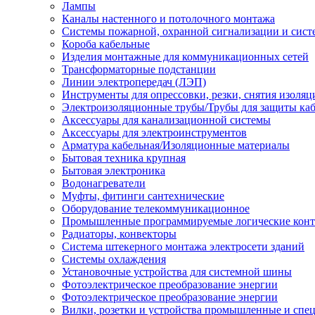
Лампы
Каналы настенного и потолочного монтажа
Системы пожарной, охранной сигнализации и сис
Короба кабельные
Изделия монтажные для коммуникационных сетей
Трансформаторные подстанции
Линии электропередач (ЛЭП)
Инструменты для опрессовки, резки, снятия изоляц
Электроизоляционные трубы/Трубы для защиты каб
Аксессуары для канализационной системы
Аксессуары для электроинструментов
Арматура кабельная/Изоляционные материалы
Бытовая техника крупная
Бытовая электроника
Водонагреватели
Муфты, фитинги сантехнические
Оборудование телекоммуникационное
Промышленные программируемые логические кон
Радиаторы, конвекторы
Система штекерного монтажа электросети зданий
Системы охлаждения
Установочные устройства для системной шины
Фотоэлектрическое преобразование энергии
Фотоэлектрическое преобразование энергии
Вилки, розетки и устройства промышленные и спе