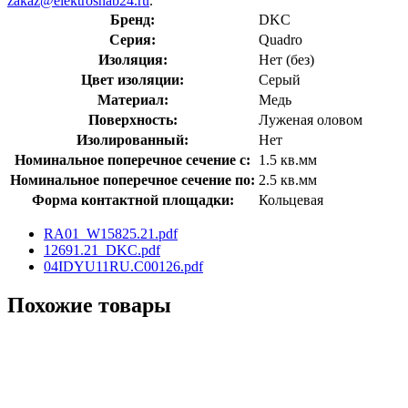
zakaz@elektrosnab24.ru
.
Бренд:
DKC
Серия:
Quadro
Изоляция:
Нет (без)
Цвет изоляции:
Серый
Материал:
Медь
Поверхность:
Луженая оловом
Изолированный:
Нет
Номинальное поперечное сечение с:
1.5 кв.мм
Номинальное поперечное сечение по:
2.5 кв.мм
Форма контактной площадки:
Кольцевая
RA01_W15825.21.pdf
12691.21_DKC.pdf
04IDYU11RU.C00126.pdf
Похожие товары