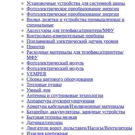
Установочные устройства для системной шины
Фотоэлектрическое преобразование энергии
Фотоэлектрическое преобразование энергии
Вилки, розетки и устройства промышленные и
специальные
Аксессуары для телефакса/принтера/МФУ
Контрольно-измерительные приборы
Поплавковый электрический датчик уровня
Принтер
Расходные материалы для телефакса/принтера/
МФУ
Фотоэлектрический модуль
Фотоэлектрический модуль
VEMPER
Сборка щитового оборудования
Тепловые пушки
Умный дом
Антенны и спутниковые технологии
Аппаратура пускорегулирующая
Арматура кабельная/Изоляционные материалы
Батарейки, аккумуляторы, зарядные устройства
Бытовая техника мелкая
Датчики/сенсоры
Двигатели ворот, рольставен/Насосы/Вентиляторы
Изделия крепежные