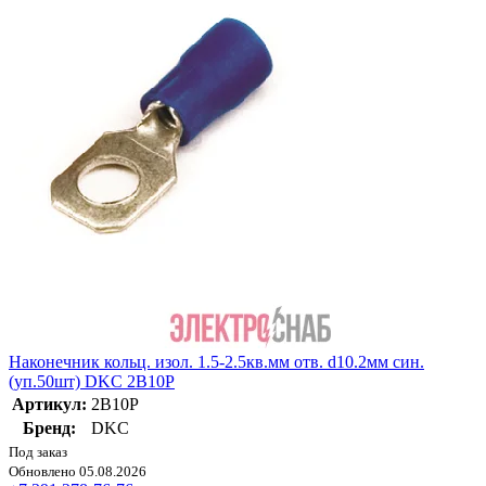
Наконечник кольц. изол. 1.5-2.5кв.мм отв. d10.2мм син.
(уп.50шт) DKC 2B10P
Артикул:
2B10P
Бренд:
DKC
Под заказ
Обновлено 05.08.2026