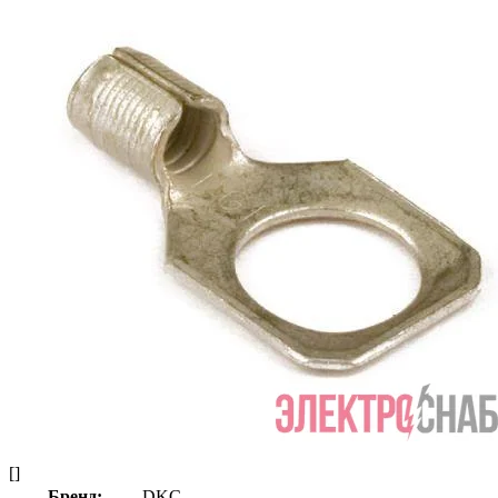
[]
Бренд:
DKC