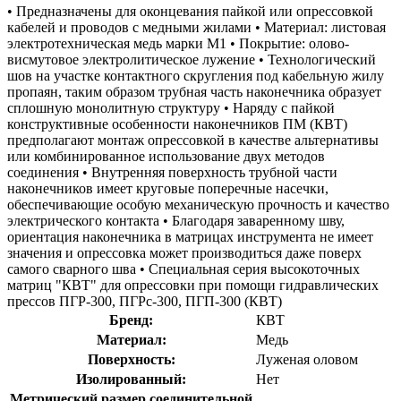
• Предназначены для оконцевания пайкой или опрессовкой
кабелей и проводов с медными жилами • Материал: листовая
электротехническая медь марки М1 • Покрытие: олово-
висмутовое электролитическое лужение • Технологический
шов на участке контактного скругления под кабельную жилу
пропаян, таким образом трубная часть наконечника образует
сплошную монолитную структуру • Наряду с пайкой
конструктивные особенности наконечников ПМ (КВТ)
предполагают монтаж опрессовкой в качестве альтернативы
или комбинированное использование двух методов
соединения • Внутренняя поверхность трубной части
наконечников имеет круговые поперечные насечки,
обеспечивающие особую механическую прочность и качество
электрического контакта • Благодаря заваренному шву,
ориентация наконечника в матрицах инструмента не имеет
значения и опрессовка может производиться даже поверх
самого сварного шва • Специальная серия высокоточных
матриц "КВТ" для опрессовки при помощи гидравлических
прессов ПГР-300, ПГРс-300, ПГП-300 (КВТ)
Бренд:
КВТ
Материал:
Медь
Поверхность:
Луженая оловом
Изолированный:
Нет
Метрический размер соединительной