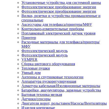
Установочные устройства для системной шины
Фотоэлектрическое преобразование энергии
Фотоэлектрическое преобразование энергии
Вилки, розетки и устройства промышленные и
специальные
Аксессуары для телефакса/принтера/МФУ
Контрольно-измерительные приборы
Поплавковый электрический датчик уровня
Принтер
Расходные материалы для телефакса/принтера/
МФУ
Фотоэлектрический модуль
Фотоэлектрический модуль
VEMPER
Сборка щитового оборудования
Тепловые пушки
Умный дом
Антенны и спутниковые технологии
Аппаратура пускорегулирующая
Арматура кабельная/Изоляционные материалы
Батарейки, аккумуляторы, зарядные устройства
Бытовая техника мелкая
Датчики/сенсоры
Двигатели ворот, рольставен/Насосы/Вентиляторы
Изделия крепежные