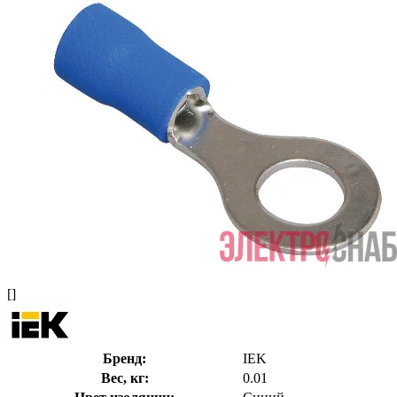
[]
Бренд:
IEK
Вес, кг:
0.01