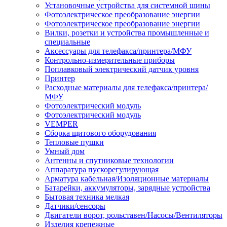
Установочные устройства для системной шины
Фотоэлектрическое преобразование энергии
Фотоэлектрическое преобразование энергии
Вилки, розетки и устройства промышленные и
специальные
Аксессуары для телефакса/принтера/МФУ
Контрольно-измерительные приборы
Поплавковый электрический датчик уровня
Принтер
Расходные материалы для телефакса/принтера/
МФУ
Фотоэлектрический модуль
Фотоэлектрический модуль
VEMPER
Сборка щитового оборудования
Тепловые пушки
Умный дом
Антенны и спутниковые технологии
Аппаратура пускорегулирующая
Арматура кабельная/Изоляционные материалы
Батарейки, аккумуляторы, зарядные устройства
Бытовая техника мелкая
Датчики/сенсоры
Двигатели ворот, рольставен/Насосы/Вентиляторы
Изделия крепежные