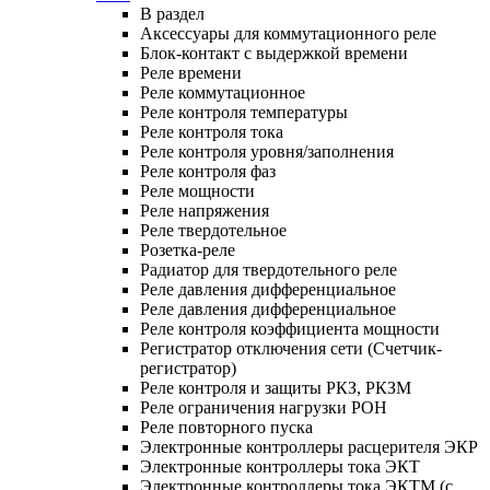
В раздел
Аксессуары для коммутационного реле
Блок-контакт с выдержкой времени
Реле времени
Реле коммутационное
Реле контроля температуры
Реле контроля тока
Реле контроля уровня/заполнения
Реле контроля фаз
Реле мощности
Реле напряжения
Реле твердотельное
Розетка-реле
Радиатор для твердотельного реле
Реле давления дифференциальное
Реле давления дифференциальное
Реле контроля коэффициента мощности
Регистратор отключения сети (Счетчик-
регистратор)
Реле контроля и защиты РКЗ, РКЗМ
Реле ограничения нагрузки РОН
Реле повторного пуска
Электронные контроллеры расцерителя ЭКР
Электронные контроллеры тока ЭКТ
Электронные контроллеры тока ЭКТМ (с