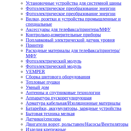
Установочные устройства для системной шины
Фотоэлектрическое преобразование энергии
Фотоэлектрическое преобразование энергии
Вилки, розетки и устройства промышленные и
специальные
Аксессуары для телефакса/принтера/МФУ
Контрольно-измерительные приборы
Поплавковый электрический датчик уровня
Принтер
Расходные материалы для телефакса/принтера/
МФУ
Фотоэлектрический модуль
Фотоэлектрический модуль
VEMPER
Сборка щитового оборудования
Тепловые пушки
Умный дом
Антенны и спутниковые технологии
Аппаратура пускорегулирующая
Арматура кабельная/Изоляционные материалы
Батарейки, аккумуляторы, зарядные устройства
Бытовая техника мелкая
Датчики/сенсоры
Двигатели ворот, рольставен/Насосы/Вентиляторы
Изделия крепежные