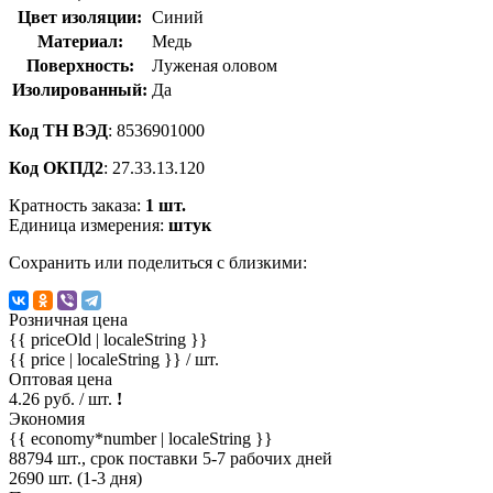
Цвет изоляции:
Синий
Материал:
Медь
Поверхность:
Луженая оловом
Изолированный:
Да
Код ТН ВЭД
: 8536901000
Код ОКПД2
: 27.33.13.120
Кратность заказа:
1 шт.
Единица измерения:
штук
Сохранить или поделиться с близкими:
Розничная цена
{{ priceOld | localeString }}
{{ price | localeString }}
/ шт.
Оптовая цена
4.26 руб. / шт.
!
Экономия
{{ economy*number | localeString }}
88794 шт., срок поставки 5-7 рабочих дней
2690 шт. (1-3 дня)