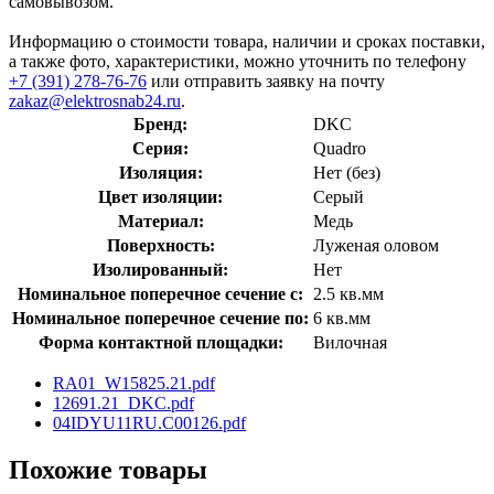
самовывозом.
Информацию о стоимости товара, наличии и сроках поставки,
а также фото, характеристики, можно уточнить по телефону
+7 (391) 278-76-76
или отправить заявку на почту
zakaz@elektrosnab24.ru
.
Бренд:
DKC
Серия:
Quadro
Изоляция:
Нет (без)
Цвет изоляции:
Серый
Материал:
Медь
Поверхность:
Луженая оловом
Изолированный:
Нет
Номинальное поперечное сечение с:
2.5 кв.мм
Номинальное поперечное сечение по:
6 кв.мм
Форма контактной площадки:
Вилочная
RA01_W15825.21.pdf
12691.21_DKC.pdf
04IDYU11RU.C00126.pdf
Похожие товары