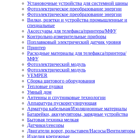
Установочные устройства для системной шины
Фотоэлектрическое преобразование энергии
Фотоэлектрическое преобразование энергии
Вилки, розетки и устройства промышленные и
специальные
Аксессуары для телефакса/принтера/МФУ
Контрольно-измерительные приборы
Поплавковый электрический датчик уровня
Принтер
Расходные материалы для телефакса/принтера/
МФУ
Фотоэлектрический модуль
Фотоэлектрический модуль
VEMPER
Сборка щитового оборудования
Тепловые пушки
Умный дом
Антенны и спутниковые технологии
Аппаратура пускорегулирующая
Арматура кабельная/Изоляционные материалы
Батарейки, аккумуляторы, зарядные устройства
Бытовая техника мелкая
Датчики/сенсоры
Двигатели ворот, рольставен/Насосы/Вентиляторы
Изделия крепежные