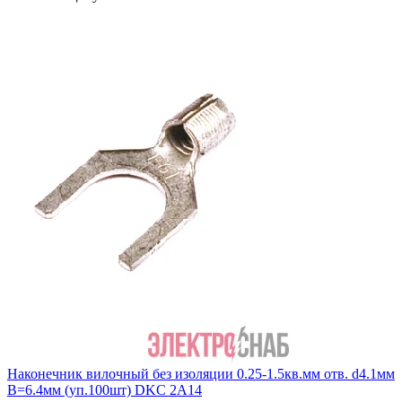
Наконечник вилочный без изоляции 0.25-1.5кв.мм отв. d4.1мм
B=6.4мм (уп.100шт) DKC 2A14