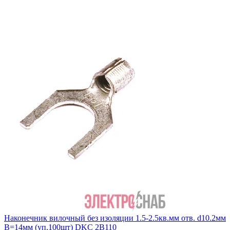
Наконечник вилочный без изоляции 1.5-2.5кв.мм отв. d10.2мм
B=14мм (уп.100шт) DKC 2B110