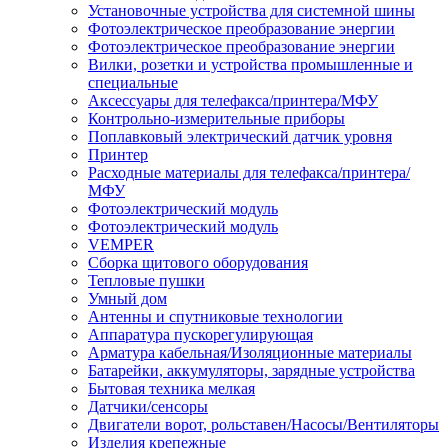
Установочные устройства для системной шины
Фотоэлектрическое преобразование энергии
Фотоэлектрическое преобразование энергии
Вилки, розетки и устройства промышленные и
специальные
Аксессуары для телефакса/принтера/МФУ
Контрольно-измерительные приборы
Поплавковый электрический датчик уровня
Принтер
Расходные материалы для телефакса/принтера/
МФУ
Фотоэлектрический модуль
Фотоэлектрический модуль
VEMPER
Сборка щитового оборудования
Тепловые пушки
Умный дом
Антенны и спутниковые технологии
Аппаратура пускорегулирующая
Арматура кабельная/Изоляционные материалы
Батарейки, аккумуляторы, зарядные устройства
Бытовая техника мелкая
Датчики/сенсоры
Двигатели ворот, рольставен/Насосы/Вентиляторы
Изделия крепежные