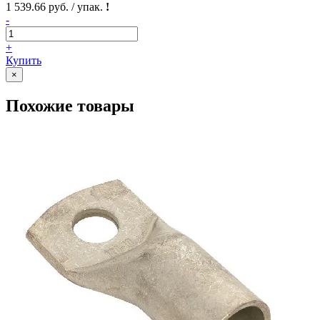
1 539.66 руб. / упак.
!
-
+
Купить
×
Похожие товары