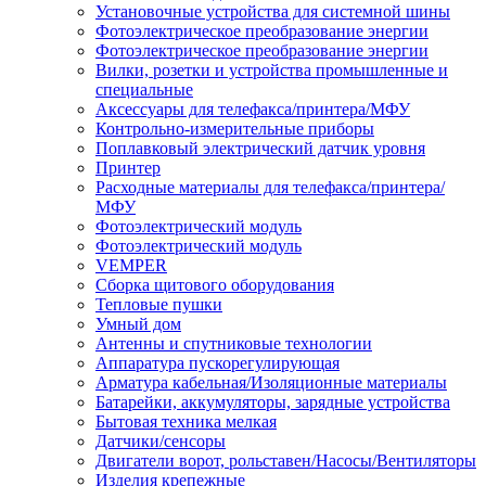
Установочные устройства для системной шины
Фотоэлектрическое преобразование энергии
Фотоэлектрическое преобразование энергии
Вилки, розетки и устройства промышленные и
специальные
Аксессуары для телефакса/принтера/МФУ
Контрольно-измерительные приборы
Поплавковый электрический датчик уровня
Принтер
Расходные материалы для телефакса/принтера/
МФУ
Фотоэлектрический модуль
Фотоэлектрический модуль
VEMPER
Сборка щитового оборудования
Тепловые пушки
Умный дом
Антенны и спутниковые технологии
Аппаратура пускорегулирующая
Арматура кабельная/Изоляционные материалы
Батарейки, аккумуляторы, зарядные устройства
Бытовая техника мелкая
Датчики/сенсоры
Двигатели ворот, рольставен/Насосы/Вентиляторы
Изделия крепежные