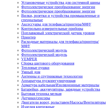
Установочные устройства для системной шины
Фотоэлектрическое преобразование энергии
Фотоэлектрическое преобразование энергии
Вилки, розетки и устройства промышленные и
специальные
Аксессуары для телефакса/принтера/МФУ
Контрольно-измерительные приборы
Поплавковый электрический датчик уровня
Принтер
Расходные материалы для телефакса/принтера/
МФУ
Фотоэлектрический модуль
Фотоэлектрический модуль
VEMPER
Сборка щитового оборудования
Тепловые пушки
Умный дом
Антенны и спутниковые технологии
Аппаратура пускорегулирующая
Арматура кабельная/Изоляционные материалы
Батарейки, аккумуляторы, зарядные устройства
Бытовая техника мелкая
Датчики/сенсоры
Двигатели ворот, рольставен/Насосы/Вентиляторы
Изделия крепежные