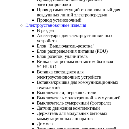
электропроводки
Провод самонесущий изолированный для
воздушных линий электропередачи
Провод установочный
Электроустановочные изделия
В раздел
Аксессуары для электроустановочных
устройств
Блок "Выключатель-розетка"
Блок распределения питания (PDU)
Блок розеток, удлинитель
Вилка с защитным контактом бытовая
SCHUKO
Вставка светящаяся для
электроустановочных устройств
Вставка/крышка для коммуникационных
технологий
Выключатели, переключатели
Выключатель с электронной коммутацией
Выключатель сумеречный (фотореле)
Датчик движения комплектный
Держатель для модульных бытовых
коммутационных аппаратов
Диммер
Заглушка для розеток, для защиты детей