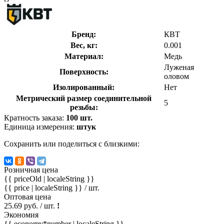
Бренд:
КВТ
Вес, кг:
0.001
Материал:
Медь
Луженая
Поверхность:
оловом
Изолированный:
Нет
Метрический размер соединительной
5
резьбы:
Кратность заказа:
100 шт.
Единица измерения:
штук
Сохранить или поделиться с близкими:
Розничная цена
{{ priceOld | localeString }}
{{ price | localeString }}
/ шт.
Оптовая цена
25.69 руб. / шт.
!
Экономия
{{ economy*number | localeString }}