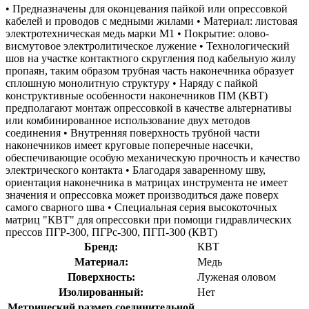
• Предназначены для оконцевания пайкой или опрессовкой
кабелей и проводов с медными жилами • Материал: листовая
электротехническая медь марки М1 • Покрытие: олово-
висмутовое электролитическое лужение • Технологический
шов на участке контактного скругления под кабельную жилу
пропаян, таким образом трубная часть наконечника образует
сплошную монолитную структуру • Наряду с пайкой
конструктивные особенности наконечников ПМ (КВТ)
предполагают монтаж опрессовкой в качестве альтернативы
или комбинированное использование двух методов
соединения • Внутренняя поверхность трубной части
наконечников имеет круговые поперечные насечки,
обеспечивающие особую механическую прочность и качество
электрического контакта • Благодаря заваренному шву,
ориентация наконечника в матрицах инструмента не имеет
значения и опрессовка может производиться даже поверх
самого сварного шва • Специальная серия высокоточных
матриц "КВТ" для опрессовки при помощи гидравлических
прессов ПГР-300, ПГРс-300, ПГП-300 (КВТ)
Бренд:
КВТ
Материал:
Медь
Поверхность:
Луженая оловом
Изолированный:
Нет
Метрический размер соединительной