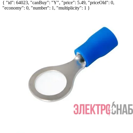
{ "id": 64023, "canBuy": "Y", "price": 5.49, "priceOld": 0,
"economy": 0, "number": 1, "multiplicity": 1 }