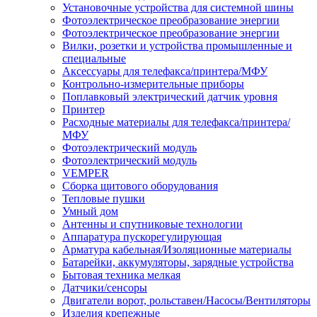
Установочные устройства для системной шины
Фотоэлектрическое преобразование энергии
Фотоэлектрическое преобразование энергии
Вилки, розетки и устройства промышленные и
специальные
Аксессуары для телефакса/принтера/МФУ
Контрольно-измерительные приборы
Поплавковый электрический датчик уровня
Принтер
Расходные материалы для телефакса/принтера/
МФУ
Фотоэлектрический модуль
Фотоэлектрический модуль
VEMPER
Сборка щитового оборудования
Тепловые пушки
Умный дом
Антенны и спутниковые технологии
Аппаратура пускорегулирующая
Арматура кабельная/Изоляционные материалы
Батарейки, аккумуляторы, зарядные устройства
Бытовая техника мелкая
Датчики/сенсоры
Двигатели ворот, рольставен/Насосы/Вентиляторы
Изделия крепежные