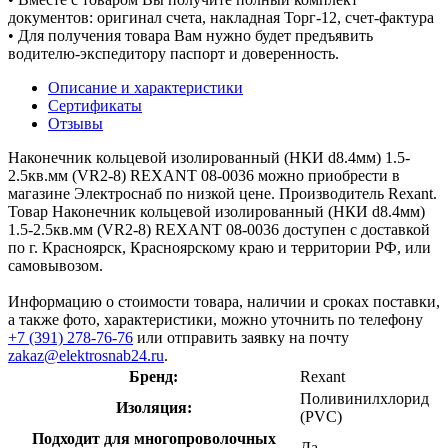
документов: оригинал счета, накладная Торг-12, счет-фактура
• Для получения товара Вам нужно будет предъявить
водителю-экспедитору паспорт и доверенность.
Описание и характеристики
Сертификаты
Отзывы
Наконечник кольцевой изолированный (НКИ d8.4мм) 1.5-
2.5кв.мм (VR2-8) REXANT 08-0036 можно приобрести в
магазине Электроснаб по низкой цене. Производитель Rexant.
Товар Наконечник кольцевой изолированный (НКИ d8.4мм)
1.5-2.5кв.мм (VR2-8) REXANT 08-0036 доступен с доставкой
по г. Красноярск, Красноярскому краю и территории РФ, или
самовывозом.
Информацию о стоимости товара, наличии и сроках поставки,
а также фото, характеристики, можно уточнить по телефону
+7 (391) 278-76-76
или отправить заявку на почту
zakaz@elektrosnab24.ru
.
Бренд:
Rexant
Поливинилхлорид
Изоляция:
(PVC)
Подходит для многопроволочных
Да