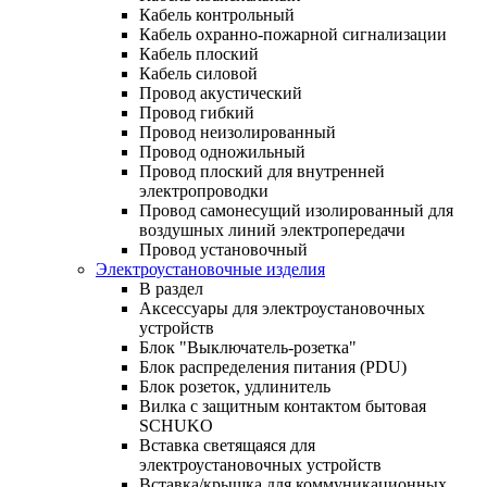
Кабель контрольный
Кабель охранно-пожарной сигнализации
Кабель плоский
Кабель силовой
Провод акустический
Провод гибкий
Провод неизолированный
Провод одножильный
Провод плоский для внутренней
электропроводки
Провод самонесущий изолированный для
воздушных линий электропередачи
Провод установочный
Электроустановочные изделия
В раздел
Аксессуары для электроустановочных
устройств
Блок "Выключатель-розетка"
Блок распределения питания (PDU)
Блок розеток, удлинитель
Вилка с защитным контактом бытовая
SCHUKO
Вставка светящаяся для
электроустановочных устройств
Вставка/крышка для коммуникационных