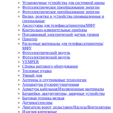
Установочные устройства для системной шины
Фотоэлектрическое преобразование энергии
Фотоэлектрическое преобразование энергии
Вилки, розетки и устройства промышленные и
специальные
Аксессуары для телефакса/принтера/МФУ
Контрольно-измерительные приборы
Поплавковый электрический датчик уровня
Принтер
Расходные материалы для телефакса/принтера/
МФУ
Фотоэлектрический модуль
Фотоэлектрический модуль
VEMPER
Сборка щитового оборудования
Тепловые пушки
Умный дом
Антенны и спутниковые технологии
Аппаратура пускорегулирующая
Арматура кабельная/Изоляционные материалы
Батарейки, аккумуляторы, зарядные устройства
Бытовая техника мелкая
Датчики/сенсоры
Двигатели ворот, рольставен/Насосы/Вентиляторы
Изделия крепежные