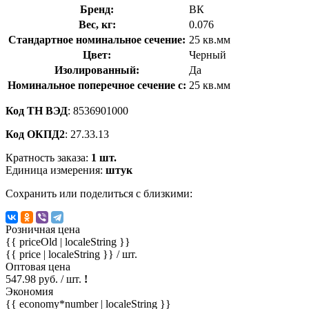
Бренд:
ВК
Вес, кг:
0.076
Стандартное номинальное сечение:
25 кв.мм
Цвет:
Черный
Изолированный:
Да
Номинальное поперечное сечение с:
25 кв.мм
Код ТН ВЭД
: 8536901000
Код ОКПД2
: 27.33.13
Кратность заказа:
1 шт.
Единица измерения:
штук
Сохранить или поделиться с близкими:
Розничная цена
{{ priceOld | localeString }}
{{ price | localeString }}
/ шт.
Оптовая цена
547.98 руб. / шт.
!
Экономия
{{ economy*number | localeString }}