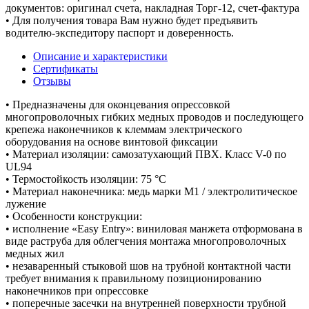
документов: оригинал счета, накладная Торг-12, счет-фактура
• Для получения товара Вам нужно будет предъявить
водителю-экспедитору паспорт и доверенность.
Описание и характеристики
Сертификаты
Отзывы
• Предназначены для оконцевания опрессовкой
многопроволочных гибких медных проводов и последующего
крепежа наконечников к клеммам электрического
оборудования на основе винтовой фиксации
• Материал изоляции: самозатухающий ПВХ. Класс V-0 по
UL94
• Термостойкость изоляции: 75 °C
• Материал наконечника: медь марки М1 / электролитическое
лужение
• Особенности конструкции:
• исполнение «Easy Entry»: виниловая манжета отформована в
виде раструба для облегчения монтажа многопроволочных
медных жил
• незаваренный стыковой шов на трубной контактной части
требует внимания к правильному позиционированию
наконечников при опрессовке
• поперечные засечки на внутренней поверхности трубной