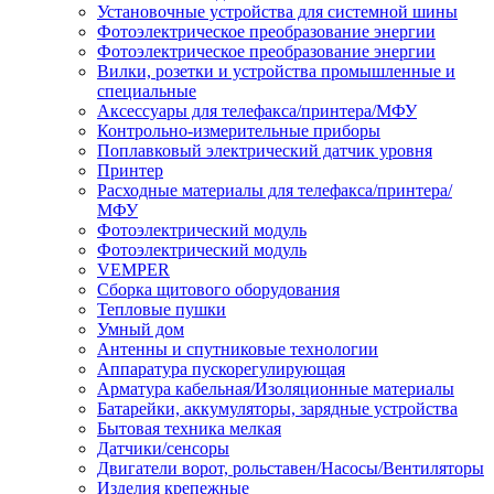
Установочные устройства для системной шины
Фотоэлектрическое преобразование энергии
Фотоэлектрическое преобразование энергии
Вилки, розетки и устройства промышленные и
специальные
Аксессуары для телефакса/принтера/МФУ
Контрольно-измерительные приборы
Поплавковый электрический датчик уровня
Принтер
Расходные материалы для телефакса/принтера/
МФУ
Фотоэлектрический модуль
Фотоэлектрический модуль
VEMPER
Сборка щитового оборудования
Тепловые пушки
Умный дом
Антенны и спутниковые технологии
Аппаратура пускорегулирующая
Арматура кабельная/Изоляционные материалы
Батарейки, аккумуляторы, зарядные устройства
Бытовая техника мелкая
Датчики/сенсоры
Двигатели ворот, рольставен/Насосы/Вентиляторы
Изделия крепежные