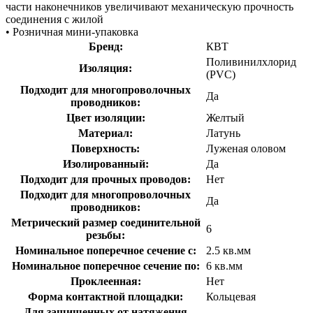
части наконечников увеличивают механическую прочность
соединения с жилой
• Розничная мини-упаковка
Бренд:
КВТ
Поливинилхлорид
Изоляция:
(PVC)
Подходит для многопроволочных
Да
проводников:
Цвет изоляции:
Желтый
Материал:
Латунь
Поверхность:
Луженая оловом
Изолированный:
Да
Подходит для прочных проводов:
Нет
Подходит для многопроволочных
Да
проводников:
Метрический размер соединительной
6
резьбы:
Номинальное поперечное сечение с:
2.5 кв.мм
Номинальное поперечное сечение по:
6 кв.мм
Проклеенная:
Нет
Форма контактной площадки:
Кольцевая
Для защищенных от натяжения