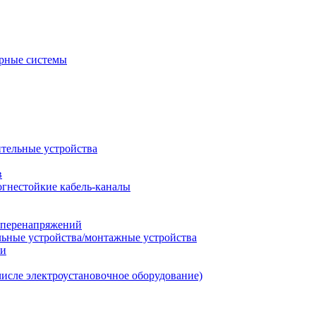
рные системы
ительные устройства
в
огнестойкие кабель-каналы
т перенапряжений
льные устройства/монтажные устройства
ии
числе электроустановочное оборудование)