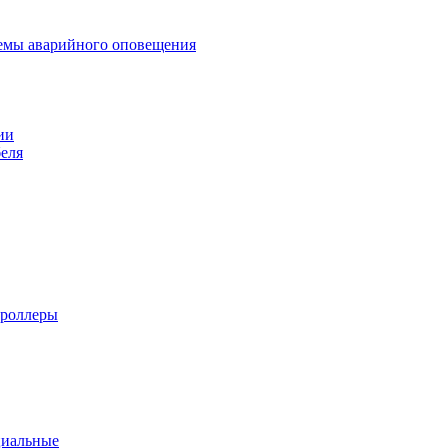
темы аварийного оповещения
ии
еля
троллеры
циальные