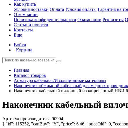
Как купить
Условия доставки
Оплата
Условия оплаты
Гарантия на то
О компании
Политика конфиденциальности
О компании
Реквизиты
О
Статьи и новости
Контакты
Еще
Войти
Корзина
Главная
Каталог товаров
Арматура кабельная/Изоляционные материалы
Наконечник обжимной кабельный для медных проводник
Наконечник кабельный вилочный изолированный НВИ 6.
Наконечник кабельный вилоч
Артикул производителя
90904
{ "id": 115252, "canBuy": "Y", "price": 6.46, "priceOld": 0, "econom