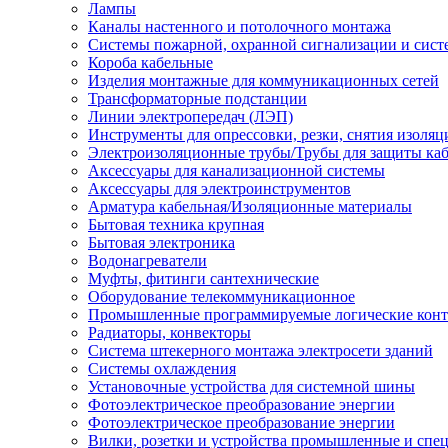
Лампы
Каналы настенного и потолочного монтажа
Системы пожарной, охранной сигнализации и сис
Короба кабельные
Изделия монтажные для коммуникационных сетей
Трансформаторные подстанции
Линии электропередач (ЛЭП)
Инструменты для опрессовки, резки, снятия изоляц
Электроизоляционные трубы/Трубы для защиты каб
Аксессуары для канализационной системы
Аксессуары для электроинструментов
Арматура кабельная/Изоляционные материалы
Бытовая техника крупная
Бытовая электроника
Водонагреватели
Муфты, фитинги сантехнические
Оборудование телекоммуникационное
Промышленные программируемые логические кон
Радиаторы, конвекторы
Система штекерного монтажа электросети зданий
Системы охлаждения
Установочные устройства для системной шины
Фотоэлектрическое преобразование энергии
Фотоэлектрическое преобразование энергии
Вилки, розетки и устройства промышленные и спе