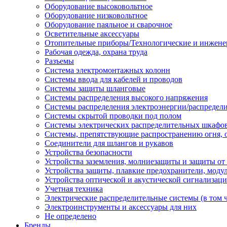
Оборудование высоковольтное
Оборудование низковольтное
Оборудование паяльное и сварочное
Осветительные аксессуары
Отопительные приборы/Технологические и инжене
Рабочая одежда, охрана труда
Разъемы
Система электромонтажных колонн
Системы ввода для кабелей и проводов
Системы защиты шланговые
Системы распределения высокого напряжения
Системы распределения электроэнергии/распредел
Системы скрытой проводки под полом
Системы электрических распределительных шкафо
Системы, препятствующие распространению огня, 
Соединители для шлангов и рукавов
Устройства безопасности
Устройства заземления, молниезащиты и защиты о
Устройства защиты, плавкие предохранители, моду
Устройства оптической и акустической сигнализац
Учетная техника
Электрические распределительные системы (в том 
Электроинструменты и аксессуары для них
Не определено
Бренды