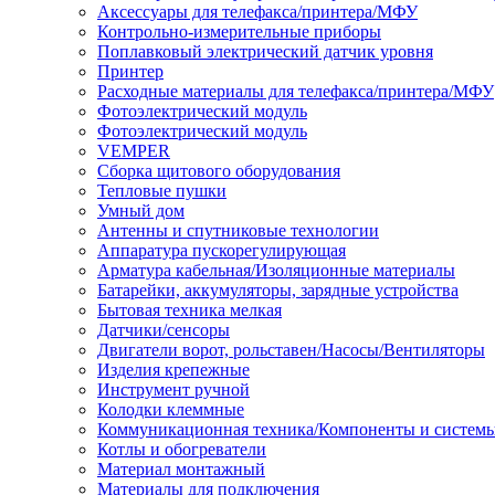
Аксессуары для телефакса/принтера/МФУ
Контрольно-измерительные приборы
Поплавковый электрический датчик уровня
Принтер
Расходные материалы для телефакса/принтера/МФУ
Фотоэлектрический модуль
Фотоэлектрический модуль
VEMPER
Сборка щитового оборудования
Тепловые пушки
Умный дом
Антенны и спутниковые технологии
Аппаратура пускорегулирующая
Арматура кабельная/Изоляционные материалы
Батарейки, аккумуляторы, зарядные устройства
Бытовая техника мелкая
Датчики/сенсоры
Двигатели ворот, рольставен/Насосы/Вентиляторы
Изделия крепежные
Инструмент ручной
Колодки клеммные
Коммуникационная техника/Компоненты и систем
Котлы и обогреватели
Материал монтажный
Материалы для подключения