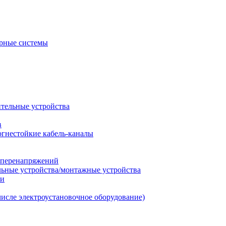
рные системы
ительные устройства
в
огнестойкие кабель-каналы
т перенапряжений
льные устройства/монтажные устройства
ии
числе электроустановочное оборудование)