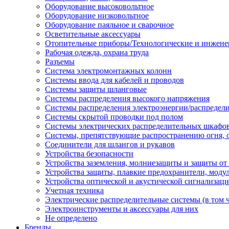
Оборудование высоковольтное
Оборудование низковольтное
Оборудование паяльное и сварочное
Осветительные аксессуары
Отопительные приборы/Технологические и инжене
Рабочая одежда, охрана труда
Разъемы
Система электромонтажных колонн
Системы ввода для кабелей и проводов
Системы защиты шланговые
Системы распределения высокого напряжения
Системы распределения электроэнергии/распредел
Системы скрытой проводки под полом
Системы электрических распределительных шкафо
Системы, препятствующие распространению огня, 
Соединители для шлангов и рукавов
Устройства безопасности
Устройства заземления, молниезащиты и защиты о
Устройства защиты, плавкие предохранители, моду
Устройства оптической и акустической сигнализац
Учетная техника
Электрические распределительные системы (в том 
Электроинструменты и аксессуары для них
Не определено
Бренды