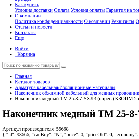
Как купить
Условия доставки
Оплата
Условия оплаты
Гарантия на то
О компании
Политика конфиденциальности
О компании
Реквизиты
О
Статьи и новости
Контакты
Еще
Войти
Корзина
Главная
Каталог товаров
Арматура кабельная/Изоляционные материалы
Наконечник обжимной кабельный для медных проводник
Наконечник медный ТМ 25-8-7 УХЛ3 (опрес.) КЗОЦМ 55
Наконечник медный ТМ 25-8-
Артикул производителя
55668
{ "id": 98666, "canBuy": "N", "price": 0, "priceOld": 0, "economy": 0