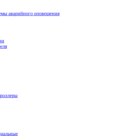
темы аварийного оповещения
ии
еля
троллеры
циальные