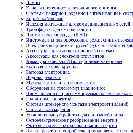
Лампы
Каналы настенного и потолочного монтажа
Системы пожарной, охранной сигнализации и сис
Короба кабельные
Изделия монтажные для коммуникационных сетей
Трансформаторные подстанции
Линии электропередач (ЛЭП)
Инструменты для опрессовки, резки, снятия изоляц
Электроизоляционные трубы/Трубы для защиты каб
Аксессуары для канализационной системы
Аксессуары для электроинструментов
Арматура кабельная/Изоляционные материалы
Бытовая техника крупная
Бытовая электроника
Водонагреватели
Муфты, фитинги сантехнические
Оборудование телекоммуникационное
Промышленные программируемые логические кон
Радиаторы, конвекторы
Система штекерного монтажа электросети зданий
Системы охлаждения
Установочные устройства для системной шины
Фотоэлектрическое преобразование энергии
Фотоэлектрическое преобразование энергии
Вилки, розетки и устройства промышленные и спе