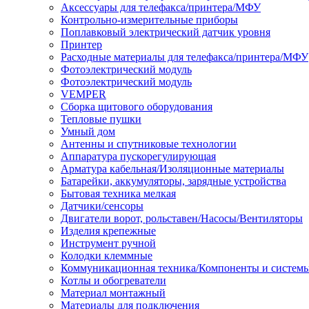
Аксессуары для телефакса/принтера/МФУ
Контрольно-измерительные приборы
Поплавковый электрический датчик уровня
Принтер
Расходные материалы для телефакса/принтера/МФУ
Фотоэлектрический модуль
Фотоэлектрический модуль
VEMPER
Сборка щитового оборудования
Тепловые пушки
Умный дом
Антенны и спутниковые технологии
Аппаратура пускорегулирующая
Арматура кабельная/Изоляционные материалы
Батарейки, аккумуляторы, зарядные устройства
Бытовая техника мелкая
Датчики/сенсоры
Двигатели ворот, рольставен/Насосы/Вентиляторы
Изделия крепежные
Инструмент ручной
Колодки клеммные
Коммуникационная техника/Компоненты и систем
Котлы и обогреватели
Материал монтажный
Материалы для подключения