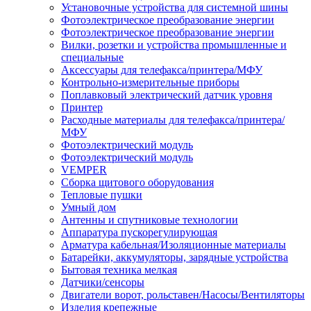
Установочные устройства для системной шины
Фотоэлектрическое преобразование энергии
Фотоэлектрическое преобразование энергии
Вилки, розетки и устройства промышленные и
специальные
Аксессуары для телефакса/принтера/МФУ
Контрольно-измерительные приборы
Поплавковый электрический датчик уровня
Принтер
Расходные материалы для телефакса/принтера/
МФУ
Фотоэлектрический модуль
Фотоэлектрический модуль
VEMPER
Сборка щитового оборудования
Тепловые пушки
Умный дом
Антенны и спутниковые технологии
Аппаратура пускорегулирующая
Арматура кабельная/Изоляционные материалы
Батарейки, аккумуляторы, зарядные устройства
Бытовая техника мелкая
Датчики/сенсоры
Двигатели ворот, рольставен/Насосы/Вентиляторы
Изделия крепежные