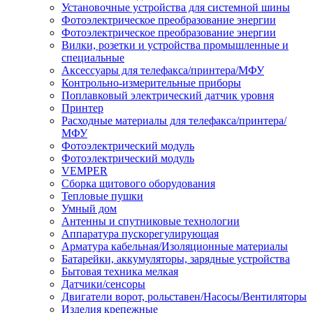
Установочные устройства для системной шины
Фотоэлектрическое преобразование энергии
Фотоэлектрическое преобразование энергии
Вилки, розетки и устройства промышленные и
специальные
Аксессуары для телефакса/принтера/МФУ
Контрольно-измерительные приборы
Поплавковый электрический датчик уровня
Принтер
Расходные материалы для телефакса/принтера/
МФУ
Фотоэлектрический модуль
Фотоэлектрический модуль
VEMPER
Сборка щитового оборудования
Тепловые пушки
Умный дом
Антенны и спутниковые технологии
Аппаратура пускорегулирующая
Арматура кабельная/Изоляционные материалы
Батарейки, аккумуляторы, зарядные устройства
Бытовая техника мелкая
Датчики/сенсоры
Двигатели ворот, рольставен/Насосы/Вентиляторы
Изделия крепежные