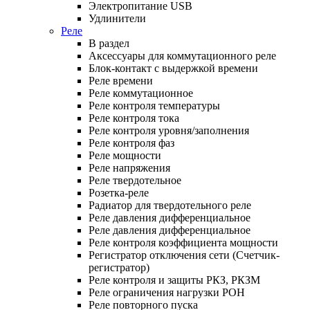
Электропитание USB
Удлинители
Реле
В раздел
Аксессуары для коммутационного реле
Блок-контакт с выдержкой времени
Реле времени
Реле коммутационное
Реле контроля температуры
Реле контроля тока
Реле контроля уровня/заполнения
Реле контроля фаз
Реле мощности
Реле напряжения
Реле твердотельное
Розетка-реле
Радиатор для твердотельного реле
Реле давления дифференциальное
Реле давления дифференциальное
Реле контроля коэффициента мощности
Регистратор отключения сети (Счетчик-
регистратор)
Реле контроля и защиты РКЗ, РКЗМ
Реле ограничения нагрузки РОН
Реле повторного пуска