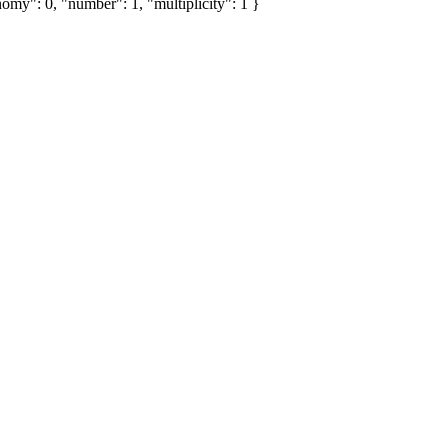
omy": 0, "number": 1, "multiplicity": 1 }