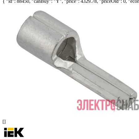
{ "id": 88450, "canBuy": "Y", "price": 4329.78, "priceOld": 0, "econ
[]