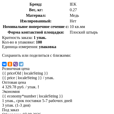
Бренд:
IEK
Вес, кг:
0.27
Материал:
Медь
Изолированный:
Нет
Номинальное поперечное сечение с:
10 кв.мм
Форма контактной площадки:
Плоский штырь
Кратность заказа:
1 упак.
Кол-во в упаковке:
100
Единица измерения:
упаковка
Сохранить или поделиться с близкими:
Розничная цена
{{ priceOld | localeString }}
{{ price | localeString }}
/ упак.
Оптовая цена
4 329.78 руб. / упак.
!
Экономия
{{ economy*number | localeString }}
1 упак., срок поставки 5-7 рабочих дней
3 упак. (1-3 дня)
Под заказ