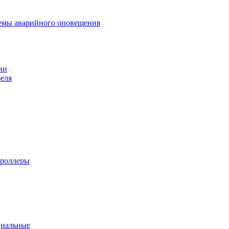
темы аварийного оповещения
ии
еля
троллеры
циальные