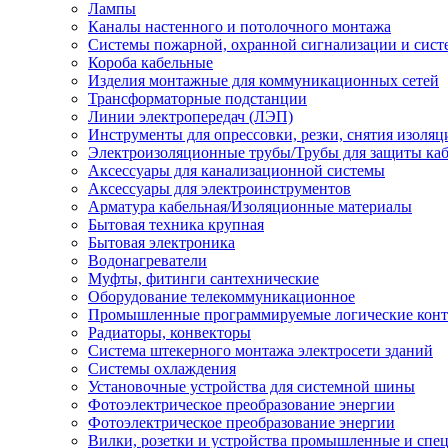
Лампы
Каналы настенного и потолочного монтажа
Системы пожарной, охранной сигнализации и сис
Короба кабельные
Изделия монтажные для коммуникационных сетей
Трансформаторные подстанции
Линии электропередач (ЛЭП)
Инструменты для опрессовки, резки, снятия изоляц
Электроизоляционные трубы/Трубы для защиты каб
Аксессуары для канализационной системы
Аксессуары для электроинструментов
Арматура кабельная/Изоляционные материалы
Бытовая техника крупная
Бытовая электроника
Водонагреватели
Муфты, фитинги сантехнические
Оборудование телекоммуникационное
Промышленные программируемые логические кон
Радиаторы, конвекторы
Система штекерного монтажа электросети зданий
Системы охлаждения
Установочные устройства для системной шины
Фотоэлектрическое преобразование энергии
Фотоэлектрическое преобразование энергии
Вилки, розетки и устройства промышленные и спе