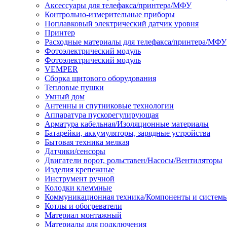
Аксессуары для телефакса/принтера/МФУ
Контрольно-измерительные приборы
Поплавковый электрический датчик уровня
Принтер
Расходные материалы для телефакса/принтера/МФУ
Фотоэлектрический модуль
Фотоэлектрический модуль
VEMPER
Сборка щитового оборудования
Тепловые пушки
Умный дом
Антенны и спутниковые технологии
Аппаратура пускорегулирующая
Арматура кабельная/Изоляционные материалы
Батарейки, аккумуляторы, зарядные устройства
Бытовая техника мелкая
Датчики/сенсоры
Двигатели ворот, рольставен/Насосы/Вентиляторы
Изделия крепежные
Инструмент ручной
Колодки клеммные
Коммуникационная техника/Компоненты и систем
Котлы и обогреватели
Материал монтажный
Материалы для подключения