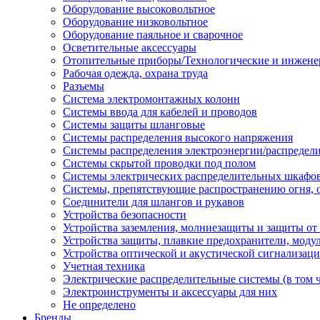
Оборудование высоковольтное
Оборудование низковольтное
Оборудование паяльное и сварочное
Осветительные аксессуары
Отопительные приборы/Технологические и инжене
Рабочая одежда, охрана труда
Разъемы
Система электромонтажных колонн
Системы ввода для кабелей и проводов
Системы защиты шланговые
Системы распределения высокого напряжения
Системы распределения электроэнергии/распредел
Системы скрытой проводки под полом
Системы электрических распределительных шкафо
Системы, препятствующие распространению огня, 
Соединители для шлангов и рукавов
Устройства безопасности
Устройства заземления, молниезащиты и защиты о
Устройства защиты, плавкие предохранители, моду
Устройства оптической и акустической сигнализац
Учетная техника
Электрические распределительные системы (в том 
Электроинструменты и аксессуары для них
Не определено
Бренды