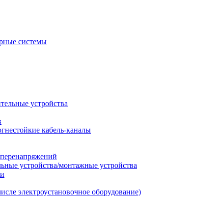
рные системы
ительные устройства
в
огнестойкие кабель-каналы
т перенапряжений
льные устройства/монтажные устройства
ии
числе электроустановочное оборудование)