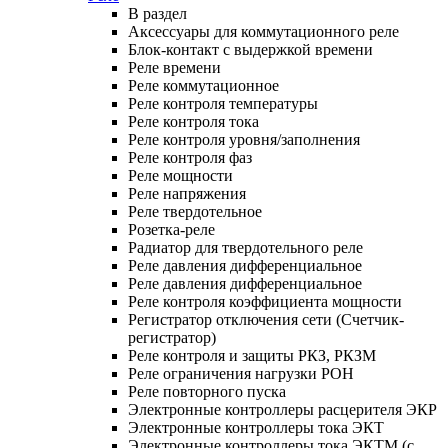
В раздел
Аксессуары для коммутационного реле
Блок-контакт с выдержкой времени
Реле времени
Реле коммутационное
Реле контроля температуры
Реле контроля тока
Реле контроля уровня/заполнения
Реле контроля фаз
Реле мощности
Реле напряжения
Реле твердотельное
Розетка-реле
Радиатор для твердотельного реле
Реле давления дифференциальное
Реле давления дифференциальное
Реле контроля коэффициента мощности
Регистратор отключения сети (Счетчик-
регистратор)
Реле контроля и защиты РКЗ, РКЗМ
Реле ограничения нагрузки РОН
Реле повторного пуска
Электронные контроллеры расцерителя ЭКР
Электронные контроллеры тока ЭКТ
Электронные контроллеры тока ЭКТМ (с