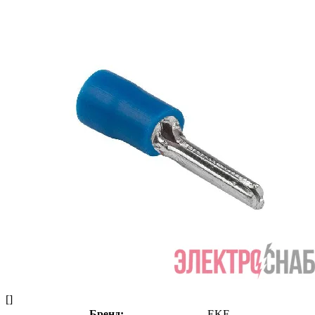
[]
Бренд:
EKF