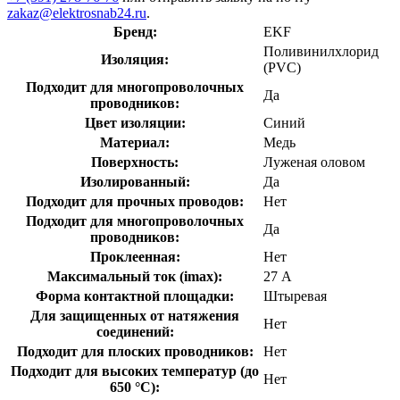
zakaz@elektrosnab24.ru
.
Бренд:
EKF
Поливинилхлорид
Изоляция:
(PVC)
Подходит для многопроволочных
Да
проводников:
Цвет изоляции:
Синий
Материал:
Медь
Поверхность:
Луженая оловом
Изолированный:
Да
Подходит для прочных проводов:
Нет
Подходит для многопроволочных
Да
проводников:
Проклеенная:
Нет
Максимальный ток (imax):
27 А
Форма контактной площадки:
Штыревая
Для защищенных от натяжения
Нет
соединений:
Подходит для плоских проводников:
Нет
Подходит для высоких температур (до
Нет
650 °C):