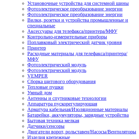
Установочные устройства для системной шины
Фотоэлектрическое преобразование энергии
Фотоэлектрическое преобразование энергии
Вилки, розетки и устройства промышленные и
специальные
Аксессуары для телефакса/принтера/МФУ
Контрольно-измерительные приборы
Поплавковый электрический датчик уровня
Принтер
Расходные материалы для телефакса/принтера/
МФУ
Фотоэлектрический модуль
Фотоэлектрический модуль
VEMPER
Сборка щитового оборудования
Тепловые пушки
Умный дом
Антенны и спутниковые технологии
Аппаратура пускорегулирующая
Арматура кабельная/Изоляционные материалы
Батарейки, аккумуляторы, зарядные устройства
Бытовая техника мелкая
Датчики/сенсоры
Двигатели ворот, рольставен/Насосы/Вентиляторы
Изделия крепежные