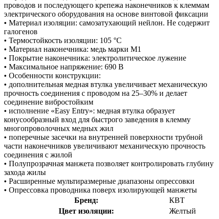
проводов и последующего крепежа наконечников к клеммам
электрического оборудования на основе винтовой фиксации
• Материал изоляции: самозатухающий нейлон. Не содержит
галогенов
• Термостойкость изоляции: 105 °C
• Материал наконечника: медь марки М1
• Покрытие наконечника: электролитическое лужение
• Максимальное напряжение: 690 В
• Особенности конструкции:
• дополнительная медная втулка увеличивает механическую
прочность соединения с проводом на 25–30% и делает
соединение вибростойким
• исполнение «Easy Entry»: медная втулка образует
конусообразный вход для быстрого заведения в клемму
многопроволочных медных жил
• поперечные засечки на внутренней поверхности трубной
части наконечников увеличивают механическую прочность
соединения с жилой
• Полупрозрачная манжета позволяет контролировать глубину
захода жилы
• Расширенные мультиразмерные диапазоны опрессовки
• Опрессовка проводника поверх изолирующей манжеты
Бренд:
КВТ
Цвет изоляции:
Желтый