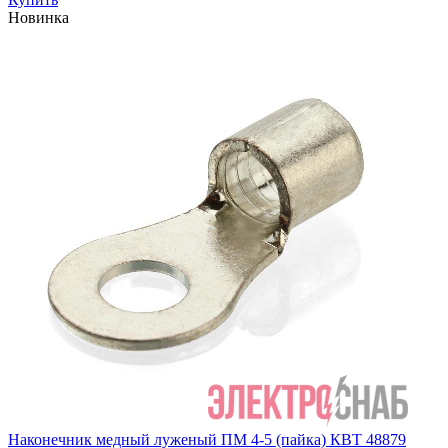
Новинка
Наконечник медный луженый ПМ 4-5 (пайка) КВТ 48879