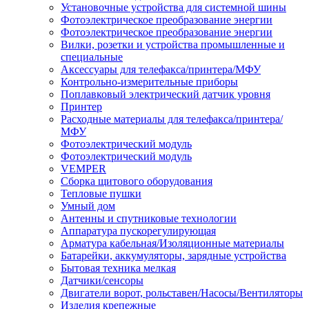
Установочные устройства для системной шины
Фотоэлектрическое преобразование энергии
Фотоэлектрическое преобразование энергии
Вилки, розетки и устройства промышленные и
специальные
Аксессуары для телефакса/принтера/МФУ
Контрольно-измерительные приборы
Поплавковый электрический датчик уровня
Принтер
Расходные материалы для телефакса/принтера/
МФУ
Фотоэлектрический модуль
Фотоэлектрический модуль
VEMPER
Сборка щитового оборудования
Тепловые пушки
Умный дом
Антенны и спутниковые технологии
Аппаратура пускорегулирующая
Арматура кабельная/Изоляционные материалы
Батарейки, аккумуляторы, зарядные устройства
Бытовая техника мелкая
Датчики/сенсоры
Двигатели ворот, рольставен/Насосы/Вентиляторы
Изделия крепежные