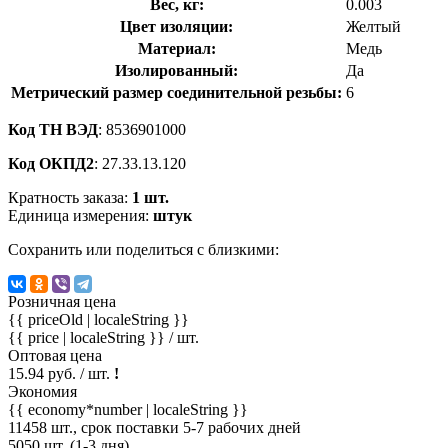
Вес, кг:
0.003
Цвет изоляции:
Желтый
Материал:
Медь
Изолированный:
Да
Метрический размер соединительной резьбы:
6
Код ТН ВЭД
: 8536901000
Код ОКПД2
: 27.33.13.120
Кратность заказа:
1 шт.
Единица измерения:
штук
Сохранить или поделиться с близкими:
Розничная цена
{{ priceOld | localeString }}
{{ price | localeString }}
/ шт.
Оптовая цена
15.94 руб. / шт.
!
Экономия
{{ economy*number | localeString }}
11458 шт., срок поставки 5-7 рабочих дней
5050 шт. (1-3 дня)