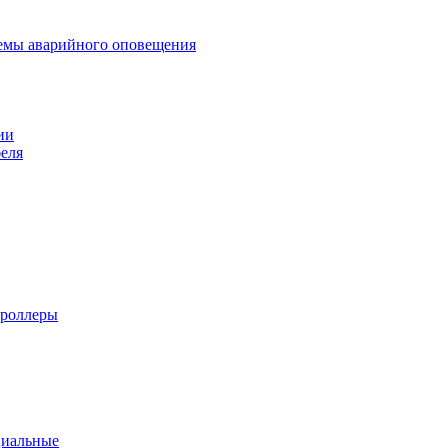
темы аварийного оповещения
ии
еля
троллеры
циальные