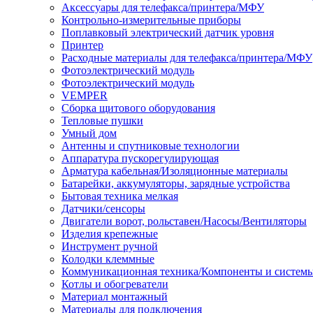
Аксессуары для телефакса/принтера/МФУ
Контрольно-измерительные приборы
Поплавковый электрический датчик уровня
Принтер
Расходные материалы для телефакса/принтера/МФУ
Фотоэлектрический модуль
Фотоэлектрический модуль
VEMPER
Сборка щитового оборудования
Тепловые пушки
Умный дом
Антенны и спутниковые технологии
Аппаратура пускорегулирующая
Арматура кабельная/Изоляционные материалы
Батарейки, аккумуляторы, зарядные устройства
Бытовая техника мелкая
Датчики/сенсоры
Двигатели ворот, рольставен/Насосы/Вентиляторы
Изделия крепежные
Инструмент ручной
Колодки клеммные
Коммуникационная техника/Компоненты и систем
Котлы и обогреватели
Материал монтажный
Материалы для подключения