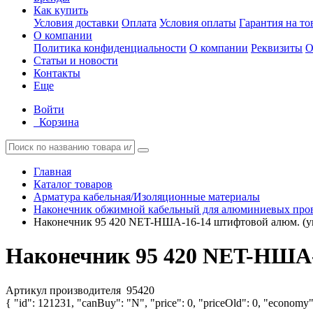
Как купить
Условия доставки
Оплата
Условия оплаты
Гарантия на то
О компании
Политика конфиденциальности
О компании
Реквизиты
О
Статьи и новости
Контакты
Еще
Войти
Корзина
Главная
Каталог товаров
Арматура кабельная/Изоляционные материалы
Наконечник обжимной кабельный для алюминиевых про
Наконечник 95 420 NET-НША-16-14 штифтовой алюм. (
Наконечник 95 420 NET-НША-
Артикул производителя
95420
{ "id": 121231, "canBuy": "N", "price": 0, "priceOld": 0, "economy":