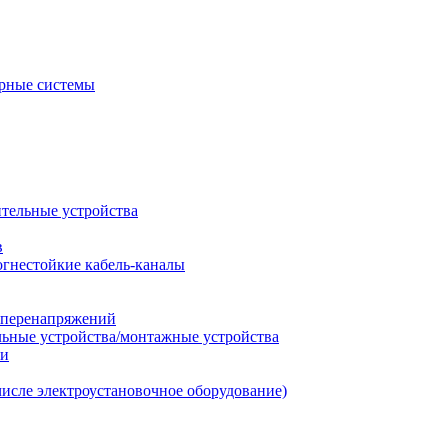
рные системы
ительные устройства
в
огнестойкие кабель-каналы
т перенапряжений
льные устройства/монтажные устройства
ии
числе электроустановочное оборудование)