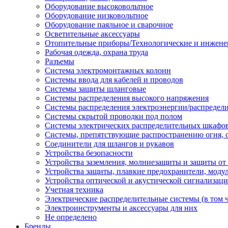
Оборудование высоковольтное
Оборудование низковольтное
Оборудование паяльное и сварочное
Осветительные аксессуары
Отопительные приборы/Технологические и инжене
Рабочая одежда, охрана труда
Разъемы
Система электромонтажных колонн
Системы ввода для кабелей и проводов
Системы защиты шланговые
Системы распределения высокого напряжения
Системы распределения электроэнергии/распредел
Системы скрытой проводки под полом
Системы электрических распределительных шкафо
Системы, препятствующие распространению огня, 
Соединители для шлангов и рукавов
Устройства безопасности
Устройства заземления, молниезащиты и защиты о
Устройства защиты, плавкие предохранители, моду
Устройства оптической и акустической сигнализац
Учетная техника
Электрические распределительные системы (в том 
Электроинструменты и аксессуары для них
Не определено
Бренды