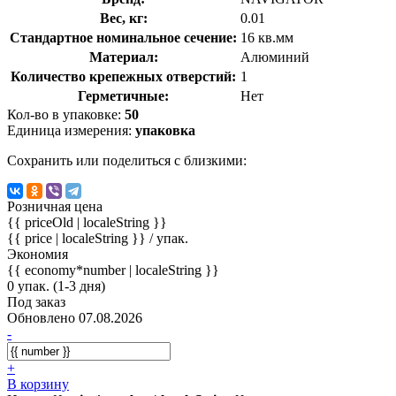
Вес, кг:
0.01
Стандартное номинальное сечение:
16 кв.мм
Материал:
Алюминий
Количество крепежных отверстий:
1
Герметичные:
Нет
Кол-во в упаковке:
50
Единица измерения:
упаковка
Сохранить или поделиться с близкими:
Розничная цена
{{ priceOld | localeString }}
{{ price | localeString }}
/ упак.
Экономия
{{ economy*number | localeString }}
0 упак. (1-3 дня)
Под заказ
Обновлено 07.08.2026
-
+
В корзину