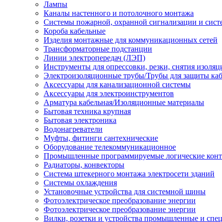
Лампы
Каналы настенного и потолочного монтажа
Системы пожарной, охранной сигнализации и сис
Короба кабельные
Изделия монтажные для коммуникационных сетей
Трансформаторные подстанции
Линии электропередач (ЛЭП)
Инструменты для опрессовки, резки, снятия изоляц
Электроизоляционные трубы/Трубы для защиты каб
Аксессуары для канализационной системы
Аксессуары для электроинструментов
Арматура кабельная/Изоляционные материалы
Бытовая техника крупная
Бытовая электроника
Водонагреватели
Муфты, фитинги сантехнические
Оборудование телекоммуникационное
Промышленные программируемые логические кон
Радиаторы, конвекторы
Система штекерного монтажа электросети зданий
Системы охлаждения
Установочные устройства для системной шины
Фотоэлектрическое преобразование энергии
Фотоэлектрическое преобразование энергии
Вилки, розетки и устройства промышленные и спе